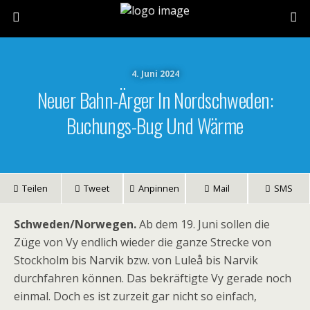
4. Juni 2024
Neuer Bahn-Ärger In Nordschweden:
Buchungs-Bug Und Wärme
Teilen
Tweet
Anpinnen
Mail
SMS
Schweden/Norwegen.
Ab dem 19. Juni sollen die
Züge von Vy endlich wieder die ganze Strecke von
Stockholm bis Narvik bzw. von Luleå bis Narvik
durchfahren können. Das bekräftigte Vy gerade noch
einmal. Doch es ist zurzeit gar nicht so einfach,