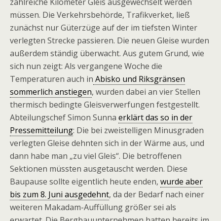
zahlreiche Kilometer Gleis ausgewechselt werden
müssen. Die Verkehrsbehörde, Trafikverket, ließ
zunächst nur Güterzüge auf der im tiefsten Winter
verlegten Strecke passieren. Die neuen Gleise wurden
außerdem ständig überwacht. Aus gutem Grund, wie
sich nun zeigt: Als vergangene Woche die
Temperaturen auch in
Abisko und Riksgränsen
sommerlich anstiegen
, wurden dabei an vier Stellen
thermisch bedingte Gleisverwerfungen festgestellt.
Abteilungschef Simon Sunna
erklärt das so in der
Pressemitteilung
: Die bei zweistelligen Minusgraden
verlegten Gleise dehnten sich in der Wärme aus, und
dann habe man „zu viel Gleis“. Die betroffenen
Sektionen müssten ausgetauscht werden. Diese
Baupause sollte eigentlich heute enden,
wurde aber
bis zum 8. Juni ausgedehnt
, da der Bedarf nach einer
weiteren Makadam-Auffüllung größer sei als
erwartet. Die Bergbauunternehmen hatten bereits im