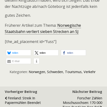
diesem Ringtausch haben, wird sich zeigen. Das Ende
der Nachtzüge ab/nach Göteborg ist jedenfalls kein
gutes Zeichen.
Früherer Artikel zum Thema:
Norwegische
Staatsbahn verliert sieben Strecken an SJ
[the_ad_placement id=“fuss“]
teilen
teilen
teilen
E-Mail
Kategorien:
Norwegen
,
Schweden
,
Tourismus
,
Verkehr
Vorheriger Beitrag
Nächster Beitrag
Finnland: Streik In
Forscher Zählen
Papiermühlen Beendet
Moschusochsen: 170 000