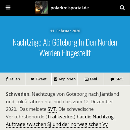
11. Februar 2020
Nachtzüge Ab Göteborg In Den Norden
Werden Eingestellt
Teilen
Tweet
Anpinnen
Mail
SMS
Schweden.
Nachtzüge von Göteborg nach Jämtland
und Luleå fahren nur noch bis zum 12. Dezember
2020. Das meldete
SVT.
Die schwedische
Verkehrsbehörde (
Trafikverket) hat die Nachtzug-
Aufträge zwischen SJ und der norwegischen Vy