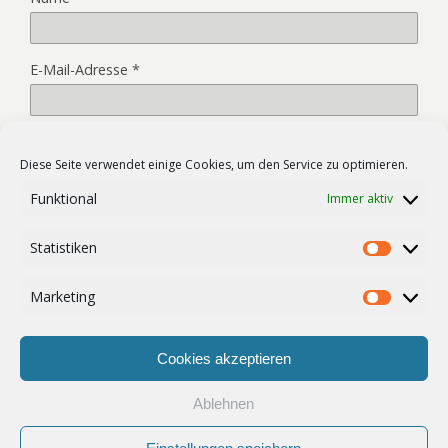
E-Mail-Adresse
*
Website
Diese Seite verwendet einige Cookies, um den Service zu optimieren.
Funktional
Immer aktiv
Name, E-Mail-Adresse und Website in diesem Browser für
Statistiken
meinen nächsten Kommentar speichern.
Statist
Marketing
Market
Cookies akzeptieren
Ablehnen
Zum Seitenanfang