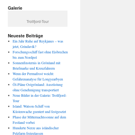
Galerie
Trollfjord-Tour
Neueste Beiträge
Ein Jahr Ruhe auf Reykjanes – was
jetzt, Grindavík?
Forschungsschiff fast ohne Eisbrechen
bis zum Nordpol
Sonnenfinsternis in Grönland mit
Briefmarke und Kreuzfahrern
Wenn der Permafrost weicht:
Gefahrenanalyse für Longyearbyen
Öl-Pläne Ostgrönland: Ausrüstung
ohne Genehmigung transportiert
Neue Bilder in der Galerie: Trollfjord-
Tour
Island: Watson-Schiff von
Küstenwache geentert und festgesetzt
Phase der Mitternachtssonne auf dem
Festland vorbei
Hunderte Nerze aus isländischer
Pelzfarm freigelassen