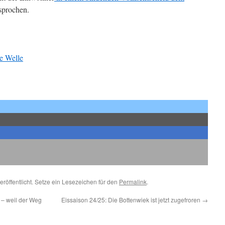
sprochen.
te Welle
eröffentlicht. Setze ein Lesezeichen für den
Permalink
.
– weil der Weg
Eissaison 24/25: Die Bottenwiek ist jetzt zugefroren
→