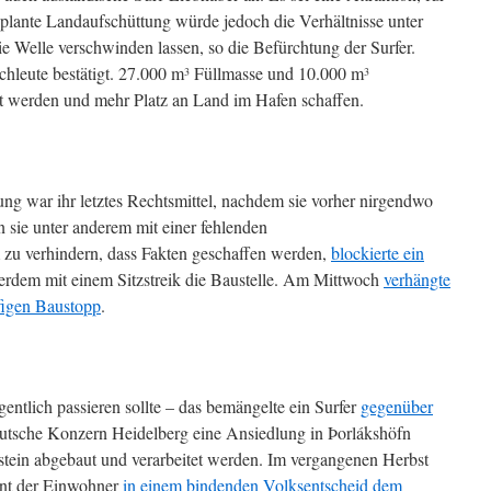
eplante Landaufschüttung würde jedoch die Verhältnisse unter
e Welle verschwinden lassen, so die Befürchtung der Surfer.
chleute bestätigt. 27.000 m
Füllmasse und 10.000 m
3
3
t werden und mehr Platz an Land im Hafen schaffen.
g war ihr letztes Rechtsmittel, nachdem sie vorher nirgendwo
 sie unter anderem mit einer fehlenden
 zu verhindern, dass Fakten geschaffen werden,
blockierte ein
rdem mit einem Sitzstreik die Baustelle. Am Mittwoch
verhängte
figen Baustopp
.
gentlich passieren sollte – das bemängelte ein Surfer
gegenüber
eutsche Konzern Heidelberg eine Ansiedlung in Þorlákshöfn
estein abgebaut und verarbeitet werden. Im vergangenen Herbst
ent der Einwohner
in einem bindenden Volksentscheid dem