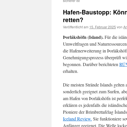
sicherer ist
Hafen-Baustopp: Könne
retten?
Veröffentlicht am
15. Februar 2025
von
An
Þorlákshöfn (Island).
Für die islä
Umweltfragen und Naturressourcen h
die Hafenerweiterung in Þorlákshöf
Genehmigungsprozess überprüft wird
begonnen. Darüber berichteten
RÚ
erhalten.
Die meisten Strände Islands gelten a
sonderlich geeignet zum Surfen, abe
am Hafen von Þorlákshöfn ist perfek
erklären es jedenfalls die isländisch
Pioniere der
Brimbrettafélag Ísland
Iceland Review.
Sie funktioniere so
Anfänger geeignet. Die Welle locke 