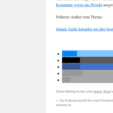
Kommune gegen das Projekt
ausge
Früherer Artikel zum Thema:
Islands Surfer kämpfen um ihre bes
teilen
teilen
teilen
E-Mail
Dieser Beitrag wurde unter
Island
,
Sport
v
←
Zur Entbindung 400 Km nach Finnland 
sicherer ist