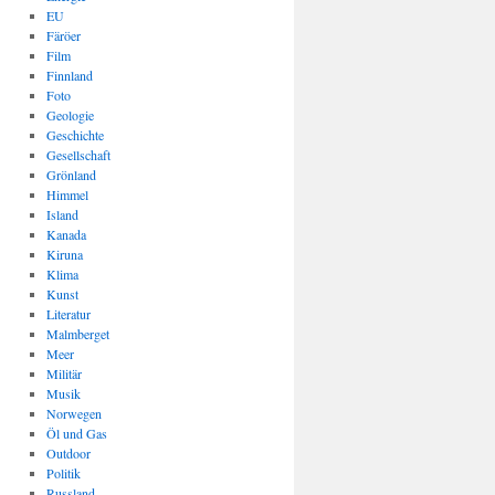
EU
Färöer
Film
Finnland
Foto
Geologie
Geschichte
Gesellschaft
Grönland
Himmel
Island
Kanada
Kiruna
Klima
Kunst
Literatur
Malmberget
Meer
Militär
Musik
Norwegen
Öl und Gas
Outdoor
Politik
Russland