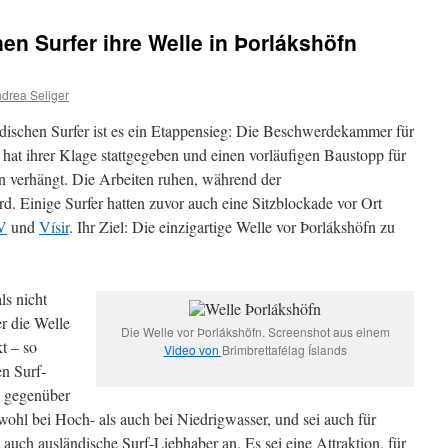
n Surfer ihre Welle in Þorlákshöfn
drea Seliger
ndischen Surfer ist es ein Etappensieg: Die Beschwerdekammer für
at ihrer Klage stattgegeben und einen vorläufigen Baustopp für
n verhängt. Die Arbeiten ruhen, während der
. Einige Surfer hatten zuvor auch eine Sitzblockade vor Ort
V
und
Vísir
. Ihr Ziel: Die einzigartige Welle vor Þorlákshöfn zu
ls nicht
r die Welle
Die Welle vor Þorlákshöfn. Screenshot aus einem
t – so
Video von
Brimbrettafélag Íslands
en Surf-
s
gegenüber
wohl bei Hoch- als auch bei Niedrigwasser, und sei auch für
auch ausländische Surf-Liebhaber an. Es sei eine Attraktion, für