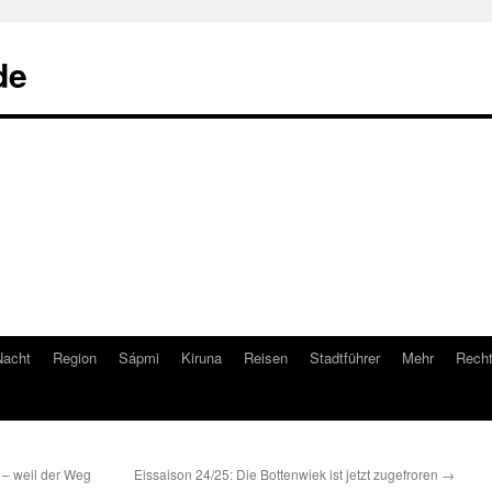
de
Nacht
Region
Sápmi
Kiruna
Reisen
Stadtführer
Mehr
Recht
– weil der Weg
Eissaison 24/25: Die Bottenwiek ist jetzt zugefroren
→