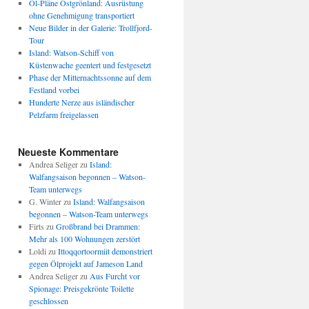
Öl-Pläne Ostgrönland: Ausrüstung
ohne Genehmigung transportiert
Neue Bilder in der Galerie: Trollfjord-
Tour
Island: Watson-Schiff von
Küstenwache geentert und festgesetzt
Phase der Mitternachtssonne auf dem
Festland vorbei
Hunderte Nerze aus isländischer
Pelzfarm freigelassen
Neueste Kommentare
Andrea Seliger
zu
Island:
Walfangsaison begonnen – Watson-
Team unterwegs
G. Winter
zu
Island: Walfangsaison
begonnen – Watson-Team unterwegs
Firts
zu
Großbrand bei Drammen:
Mehr als 100 Wohnungen zerstört
Loldi
zu
Ittoqqortoormiit demonstriert
gegen Ölprojekt auf Jameson Land
Andrea Seliger
zu
Aus Furcht vor
Spionage: Preisgekrönte Toilette
geschlossen