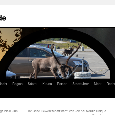
de
Nacht
Region
Sápmi
Kiruna
Reisen
Stadtführer
Mehr
Recht
ga bis 8. Juni
Finnische Gewerkschaft warnt von Job bei Nordic Unique