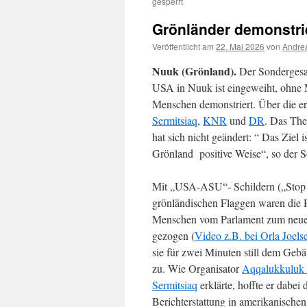
gesperrt
Grönländer demonstri
Veröffentlicht am
22. Mai 2026
von
Andrea
Nuuk (Grönland).
Der Sondergesan
USA in Nuuk ist eingeweiht, ohne 
Menschen demonstriert. Über die er
Sermitsiaq
,
KNR
und
DR
. Das The
hat sich nicht geändert: “ Das Ziel 
Grönland positive Weise“, so der 
Mit „USA-ASU“- Schildern („Stop
grönländischen Flaggen waren die 
Menschen vom Parlament zum neu
gezogen (
Video z.B. bei Orla Joels
sie für zwei Minuten still dem Ge
zu. Wie Organisator
Aqqalukkuluk 
Sermitsiaq
erklärte, hoffte er dabei
Berichterstattung in amerikanische