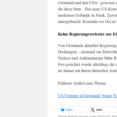
Grönland und den USA“ gewesen sei
die diese biete. Das neue US-Konsu
modernen Gebäude in Nuuk. Zuvor wa
untergebracht. Konsulin vor Ort ist
Keine Regierungsvertreter zur E
Von Grönlands aktueller Regierun
Drohungen – niemand zur Einweihu
Nielsen und Außenminister Múte B.
Fest gesichtet wurde allerdings die
im Januar mit ihrem dänischen Amt
Früherer Artikel zum Thema:
US-Vertreter in Grönland: Neuer Ton
teilen
teilen
Dieser Beitrag wurde unter
Grönland
,
Poli