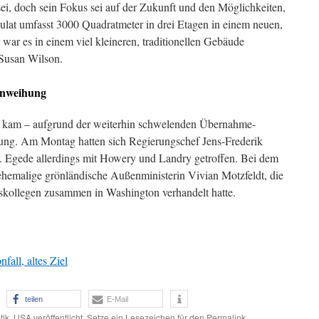
, doch sein Fokus sei auf der Zukunft und den Möglichkeiten,
lat umfasst 3000 Quadratmeter in drei Etagen in einem neuen,
r es in einem viel kleineren, traditionellen Gebäude
 Susan Wilson.
inweihung
g kam – aufgrund der weiterhin schwelenden Übernahme-
ng. Am Montag hatten sich Regierungschef Jens-Frederik
 Egede allerdings mit Howery und Landry getroffen. Bei dem
 ehemalige grönländische Außenministerin Vivian Motzfeldt, die
skollegen zusammen in Washington verhandelt hatte.
fall, altes Ziel
teilen
E-Mail
tik
,
USA
veröffentlicht. Setze ein Lesezeichen für den
Permalink
.