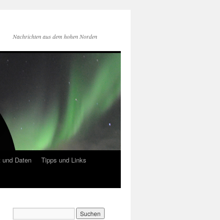
Nachrichten aus dem hohen Norden
 und Daten
Tipps und Links