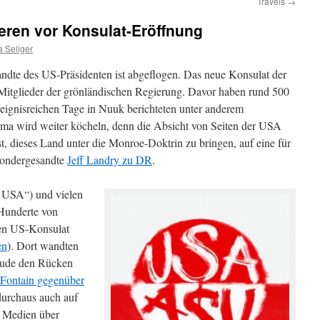
Travels
→
eren vor Konsulat-Eröffnung
 Seliger
dte des US-Präsidenten ist abgeflogen. Das neue Konsulat der
Mitglieder der grönländischen Regierung. Davor haben rund 500
eignisreichen Tage in Nuuk berichteten unter anderem
ma wird weiter köcheln, denn die Absicht von Seiten der USA
ist, dieses Land unter die Monroe-Doktrin zu bringen, auf eine für
Sondergesandte
Jeff Landry zu DR
.
 USA“) und vielen
Hunderte von
en US-Konsulat
en
). Dort wandten
bäude den Rücken
Fontain gegenüber
 durchaus auch auf
n Medien über