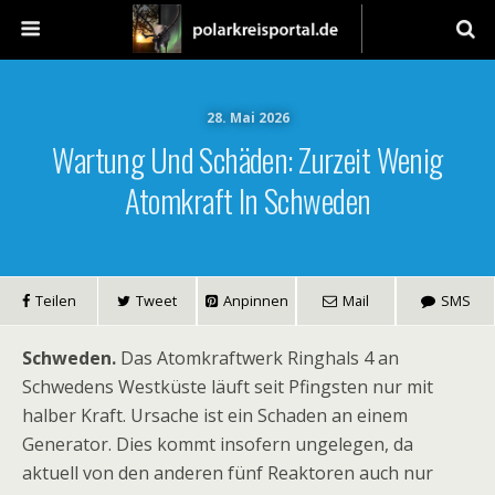
28. Mai 2026
Wartung Und Schäden: Zurzeit Wenig
Atomkraft In Schweden
Teilen
Tweet
Anpinnen
Mail
SMS
Schweden.
Das Atomkraftwerk Ringhals 4 an
Schwedens Westküste läuft seit Pfingsten nur mit
halber Kraft. Ursache ist ein Schaden an einem
Generator. Dies kommt insofern ungelegen, da
aktuell von den anderen fünf Reaktoren auch nur