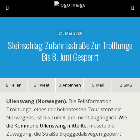
21. Mai 2026
Steinschlag: Zufahrtsstraße Zur Trolltunga
Bis 8. Juni Gesperrt
Teilen
Tweet
Anpinnen
Mail
SMS
Ullensvang (Norwegen).
Die Fellsformation
Trolltunga, eines der beliebtesten Touristenziele
Norwegens, ist bis zum 8. Juni nicht zugänglich.
Wie
die Kommune Ullensvang mitteilte,
musste die
Zuwegung, die Straße Skjeggedalsvegen geperrt