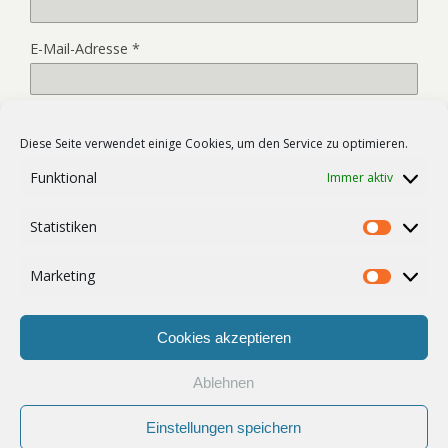
E-Mail-Adresse
*
Website
Diese Seite verwendet einige Cookies, um den Service zu optimieren.
Funktional
Immer aktiv
Name, E-Mail-Adresse und Website in diesem Browser für
Statistiken
meinen nächsten Kommentar speichern.
Statist
Marketing
Market
Cookies akzeptieren
Ablehnen
Zum Seitenanfang
Einstellungen speichern
Mobil
Desktop