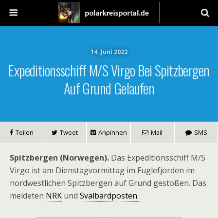
14. Juni 2022
Expeditionsschiff M/S Virgo Bei Spitzbergen
Auf Grund Gelaufen
Teilen
Tweet
Anpinnen
Mail
SMS
Spitzbergen (Norwegen).
Das Expeditionsschiff M/S
Virgo ist am Dienstagvormittag im Fuglefjorden im
nordwestlichen Spitzbergen auf Grund gestoßen. Das
meldeten
NRK
und
Svalbardposten.