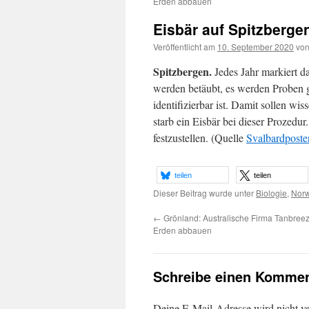
Erden abbauen
Eisbär auf Spitzberge
Veröffentlicht am
10. September 2020
vo
Spitzbergen.
Jedes Jahr markiert da
werden betäubt, es werden Proben 
identifizierbar ist. Damit sollen 
starb ein Eisbär bei dieser Prozedu
festzustellen. (Quelle
Svalbardposte
teilen
teilen
Dieser Beitrag wurde unter
Biologie
,
Nor
←
Grönland: Australische Firma Tanbreez
Erden abbauen
Schreibe einen Kommen
Deine E-Mail-Adresse wird nicht ver