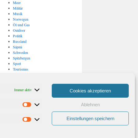
Meer
Militär
Musik
Norwegen
Öl und Gas
Outdoor
Politik
Russland
Sápmi
Schweden
Spitzbergen
Sport
Tourismus
Uncategorized
USA
Verkehr
Immer aktiv
Cookies akzeptieren
Vulkanismus/ Erdbeben
Wirtschaft
Ablehnen
Statistiken
Archiv
Archiv
Einstellungen speichern
Marketing
Stolz präsentiert von WordPress.