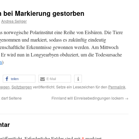
n bei Markierung gestorben
n
Andrea Seliger
s norwegische Polarinstitut eine Reihe von Eisbären. Die Tiere
genommen und markiert, sodass es zukünftig eindeutig
wissenschaftliche Erkenntnisse gewonnen werden. Am Mittwoch
r. Er wird nun in Longyearbyen obduziert, um die Todesursache
n
)
teilen
E-Mail
wegen
,
Spitzbergen
veröffentlicht. Setze ein Lesezeichen für den
Permalink
.
 darf Seltene
Finnland will Einreisebedingungen lockern
→
tar
*
öffentlicht.
Erforderliche Felder sind mit
markiert