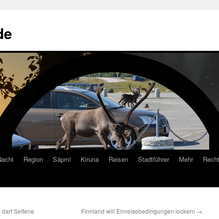
de
Nacht
Region
Sápmi
Kiruna
Reisen
Stadtführer
Mehr
Recht
 darf Seltene
Finnland will Einreisebedingungen lockern
→