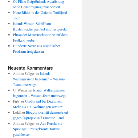
Öl-Pläne Ostgrönland: Ausrüstung
ohne Genehmigung transportiert
Neue Bilder in der Galerie: Trollfjord-
Tour
Island: Watson-Schiff von
Küstenwache geentert und festgesetzt
Phase der Mitternachtssonne auf dem
Festland vorbei
Hunderte Nerze aus isländischer
Pelzfarm freigelassen
Neueste Kommentare
Andrea Seliger
zu
Island:
Walfangsaison begonnen – Watson-
Team unterwegs
G. Winter
zu
Island: Walfangsaison
begonnen – Watson-Team unterwegs
Firts
zu
Großbrand bei Drammen:
Mehr als 100 Wohnungen zerstört
Loldi
zu
Ittoqqortoormiit demonstriert
gegen Ölprojekt auf Jameson Land
Andrea Seliger
zu
Aus Furcht vor
Spionage: Preisgekrönte Toilette
geschlossen