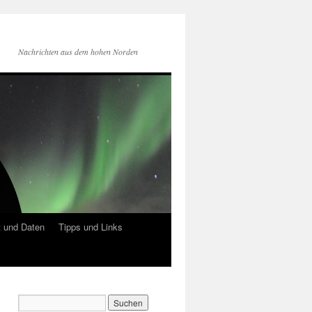
Nachrichten aus dem hohen Norden
 und Daten
Tipps und Links