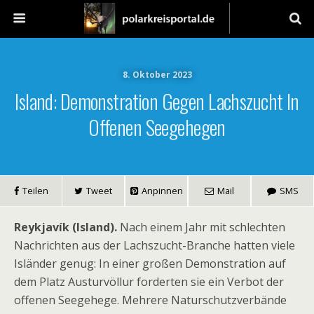
8. Oktober 2023
Island: Demonstration Gegen Lachszucht In
Offenen Seegehegen
Teilen
Tweet
Anpinnen
Mail
SMS
Reykjavík (Island).
Nach einem Jahr mit schlechten
Nachrichten aus der Lachszucht-Branche hatten viele
Isländer genug: In einer großen Demonstration auf
dem Platz Austurvöllur forderten sie ein Verbot der
offenen Seegehege. Mehrere Naturschutzverbände