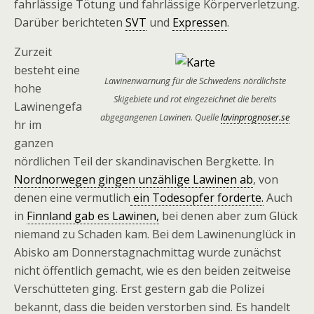
fahrlässige Tötung und fahrlässige Körperverletzung.
Darüber berichteten
SVT
und
Expressen
.
Zurzeit
besteht eine
Lawinenwarnung für die Schwedens nördlichste
hohe
Skigebiete und rot eingezeichnet die bereits
Lawinengefa
abgegangenen Lawinen. Quelle
lavinprognoser.se
hr im
ganzen
nördlichen Teil der skandinavischen Bergkette. In
Nordnorwegen gingen unzählige Lawinen ab
, von
denen eine vermutlich
ein Todesopfer forderte.
Auch
in
Finnland gab es Lawinen,
bei denen aber zum Glück
niemand zu Schaden kam. Bei dem Lawinenunglück in
Abisko am Donnerstagnachmittag wurde zunächst
nicht öffentlich gemacht, wie es den beiden zeitweise
Verschütteten ging. Erst gestern gab die Polizei
bekannt, dass die beiden verstorben sind. Es handelt