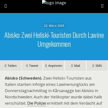
22. März 2025
Abisko: Zwei Heliski-Touristen Durch Lawine
Umgekommen
Teilen
Tweet
Anpinnen
Mail
SMS
Abisko (Schweden).
Zwei Heliski-Touristen aus
Italien starben infolge eines Lawinenunglücks am
Donnerstagnachmittag in Kårsavagge bei Abisko in
Nordschweden. Auch der Helikopter wurde dabei halb
verschüttet.
Die Polizei
ermittelt mit dem Verdacht auf