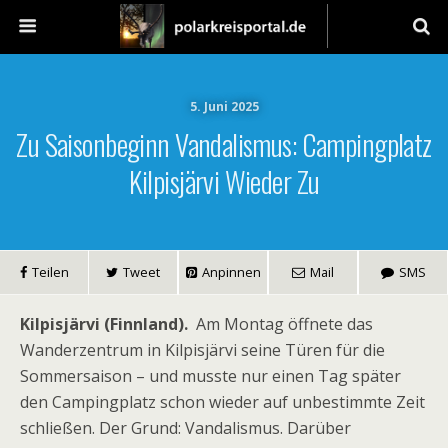
5. Juni 2025
Zu Saisonbeginn Vandalismus: Campingplatz
Kilpisjärvi Wieder Zu
Teilen
Tweet
Anpinnen
Mail
SMS
Kilpisjärvi (Finnland).
Am Montag öffnete das
Wanderzentrum in Kilpisjärvi seine Türen für die
Sommersaison – und musste nur einen Tag später
den Campingplatz schon wieder auf unbestimmte Zeit
schließen. Der Grund: Vandalismus. Darüber