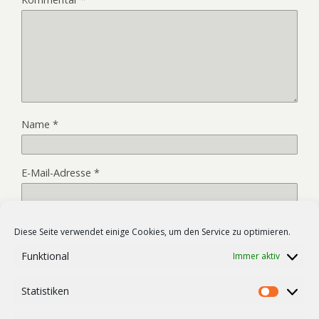
Name
*
E-Mail-Adresse
*
Website
Diese Seite verwendet einige Cookies, um den Service zu optimieren.
Funktional
Immer aktiv
Name, E-Mail-Adresse und Website in diesem Browser für
Statistiken
Statist
meinen nächsten Kommentar speichern.