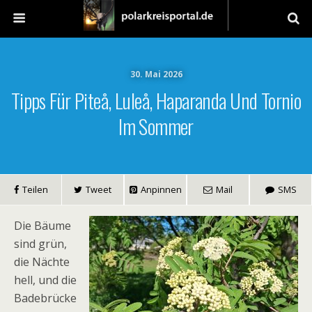
30. Mai 2026
Tipps Für Piteå, Luleå, Haparanda Und Tornio
Im Sommer
Teilen
Tweet
Anpinnen
Mail
SMS
Die Bäume
sind grün,
die Nächte
hell, und die
Badebrücke