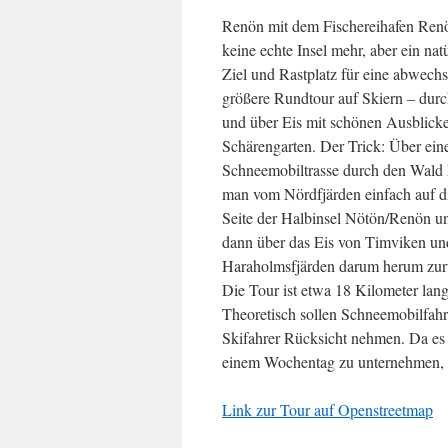
Renön mit dem Fischereihafen Ren
keine echte Insel mehr, aber ein nat
Ziel und Rastplatz für eine abwech
größere Rundtour auf Skiern – dur
und über Eis mit schönen Ausblick
Schärengarten. Der Trick: Über ein
Schneemobiltrasse durch den Wal
man vom Nördfjärden einfach auf d
Seite der Halbinsel Nötön/Renön u
dann über das Eis von Timviken u
Haraholmsfjärden darum herum zur
Die Tour ist etwa 18 Kilometer lan
Theoretisch sollen Schneemobilfahr
Skifahrer Rücksicht nehmen. Da es st
einem Wochentag zu unternehmen, w
Link zur Tour auf Openstreetmap