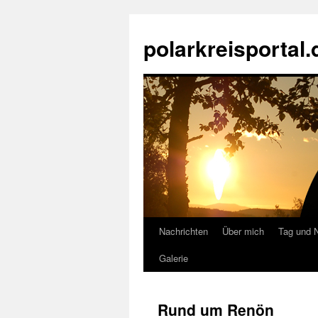
Zum
Inhalt
polarkreisportal.
springen
Nachrichten
Über mich
Tag und 
Galerie
Rund um Renön