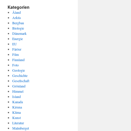
Kategorien
Åland
Arktis
Bergbau
Biologie
Dänemark
Energie
EU
Färöer
Film
Finnland
Foto
Geologie
Geschichte
Gesellschaft
Grönland
Himmel
Island
Kanada
Kiruna
Klima
Kunst
Literatur
Malmberget