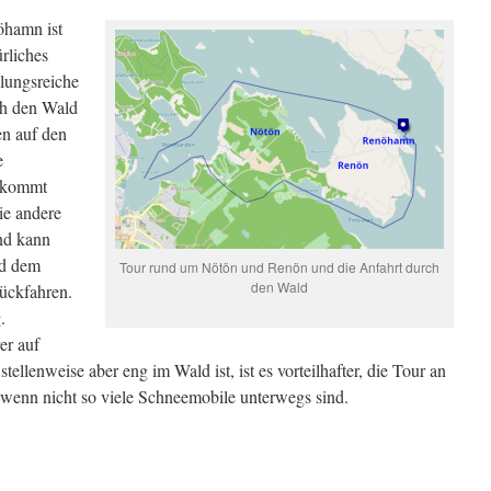
öhamn ist
ürliches
slungsreiche
ch den Wald
en auf den
e
d kommt
ie andere
nd kann
nd dem
Tour rund um Nötön und Renön und die Anfahrt durch
den Wald
ückfahren.
g.
er auf
ellenweise aber eng im Wald ist, ist es vorteilhafter, die Tour an
enn nicht so viele Schneemobile unterwegs sind.