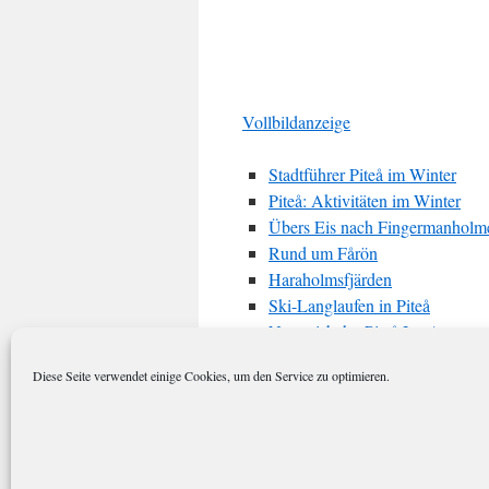
Vollbildanzeige
Stadtführer Piteå im Winter
Piteå: Aktivitäten im Winter
Übers Eis nach Fingermanholm
Rund um Fårön
Haraholmsfjärden
Ski-Langlaufen in Piteå
Natureisbahn Piteå Ice Arena
Diese Seite verwendet einige Cookies, um den Service zu optimieren.
teilen
teilen