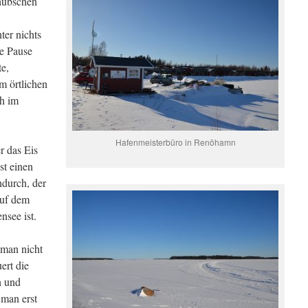
hübschen
ter nichts
ne Pause
te,
m örtlichen
ch im
Hafenmeisterbüro in Renöhamn
r das Eis
st einen
ndurch, der
auf dem
nsee ist.
 man nicht
ert die
n und
man erst