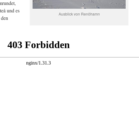
mrundet,
teå und es
Ausblick von Renöhamn
r den