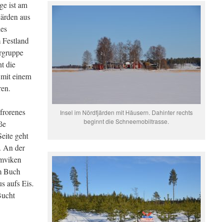
ge ist am
järden aus
des
 Festland
ergruppe
t die
 mit einem
ren.
efrorenes
Insel im Nördfjärden mit Häusern. Dahinter rechts
beginnt die Schneemobiltrasse.
ße
eite geht
d. An der
mviken
em Buch
s aufs Eis.
Bucht