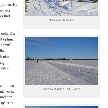
fjärden. Es
 wo der
nks und
Schneemobiltrasse
zieht. Der
ht optimal
n darauf
itten
ch eine
ang
kleinen
ch, in der
Haraholsfjärden und Eisweg
te (siehe
 und der
 später in