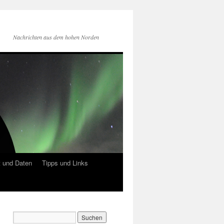
Nachrichten aus dem hohen Norden
 und Daten
Tipps und Links