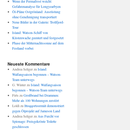
Wenn der Permafrost weicht:
Gefahrenanalyse für Longyearbyen
Öl-Pläne Ostgrönland: Ausrüstung
ohne Genehmigung transportiert
Neue Bilder in der Galerie: Trollfjord-
Tour
Island: Watson-Schiff von
Küstenwache geentert und festgesetzt
Phase der Mitternachtssonne auf dem
Festland vorbei
Neueste Kommentare
Andrea Seliger
zu
Island:
Walfangsaison begonnen – Watson-
Team unterwegs
G. Winter
zu
Island: Walfangsaison
begonnen – Watson-Team unterwegs
Firts
zu
Großbrand bei Drammen:
Mehr als 100 Wohnungen zerstört
Loldi
zu
Ittoqqortoormiit demonstriert
gegen Ölprojekt auf Jameson Land
Andrea Seliger
zu
Aus Furcht vor
Spionage: Preisgekrönte Toilette
geschlossen