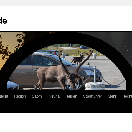
de
Nacht
Region
Sápmi
Kiruna
Reisen
Stadtführer
Mehr
Recht