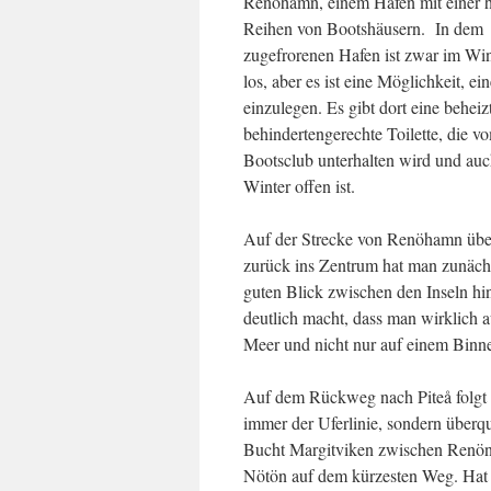
Renöhamn, einem Hafen mit einer 
Reihen von Bootshäusern. In dem
zugefrorenen Hafen ist zwar im Win
los, aber es ist eine Möglichkeit, ei
einzulegen. Es gibt dort eine beheiz
behindertengerechte Toilette, die vo
Bootsclub unterhalten wird und au
Winter offen ist.
Auf der Strecke von Renöhamn übe
zurück ins Zentrum hat man zunäch
guten Blick zwischen den Inseln hi
deutlich macht, dass man wirklich 
Meer und nicht nur auf einem Binne
Auf dem Rückweg nach Piteå folgt
immer der Uferlinie, sondern überqu
Bucht Margitviken zwischen Renö
Nötön auf dem kürzesten Weg. Hat 