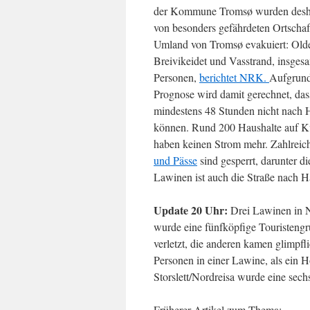
der Kommune Tromsø wurden desha
von besonders gefährdeten Ortschaf
Umland von Tromsø evakuiert:
Olde
Breivikeidet und Vasstrand, insges
Personen,
berichtet NRK.
Aufgrund
Prognose wird damit gerechnet, das
mindestens 48 Stunden nicht nach 
können. Rund 200 Haushalte auf K
haben keinen Strom mehr. Zahlrei
und Pässe
sind gesperrt, darunter d
Lawinen ist auch die Straße nach H
Update 20 Uhr:
Drei Lawinen in N
wurde eine fünfköpfige Touristengru
verletzt, die anderen kamen glimp
Personen in einer Lawine, als ein 
Storslett/Nordreisa wurde eine sech
Früherer Artikel zum Thema: