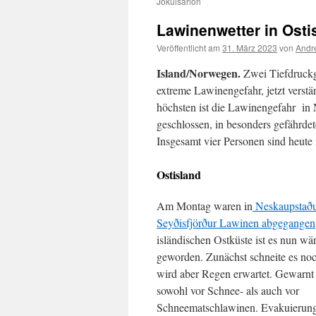
Jökulsárlón
Lawinenwetter in Osti
Veröffentlicht am
31. März 2023
von
Andr
Island/Norwegen.
Zwei Tiefdruckge
extreme Lawinengefahr, jetzt verst
höchsten ist die Lawinengefahr in
geschlossen, in besonders gefährd
Insgesamt vier Personen sind heu
Ostisland
Am Montag waren in
Neskaupstað
Seyðisfjörður Lawinen abgegangen
isländischen Ostküste ist es nun wä
geworden. Zunächst schneite es noch
wird aber Regen erwartet. Gewarnt
sowohl vor Schnee- als auch vor
Schneematschlawinen. Evakuierung