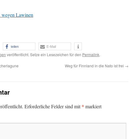
en wegen Lawinen
teilen
E-Mail
gen
veröffentlicht. Setze ein Lesezeichen für den
Permalink
.
scherlagune
Weg für Finnland in die Nato ist frei
→
tar
*
öffentlicht.
Erforderliche Felder sind mit
markiert