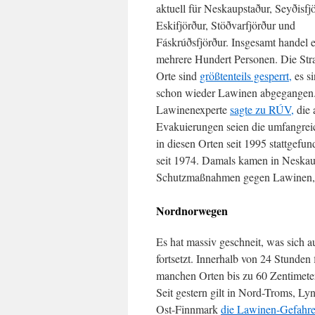
aktuell für Neskaupstaður, Seyðisfjö
Eskifjörður, Stöðvarfjörður und
Fáskrúðsfjörður. Insgesamt handel 
mehrere Hundert Personen. Die Stra
Orte sind
größtenteils gesperrt,
es s
schon wieder Lawinen abgegangen.
Lawinenexperte
sagte zu RÚV,
die 
Evakuierungen seien die umfangreic
in diesen Orten seit 1995 stattgefu
seit 1974. Damals kamen in Neskau
Schutzmaßnahmen gegen Lawinen, a
Nordnorwegen
Es hat massiv geschneit, was sich 
fortsetzt. Innerhalb von 24 Stunden 
manchen Orten bis zu 60 Zentimete
Seit gestern gilt in Nord-Troms, L
Ost-Finnmark
die Lawinen-Gefahre