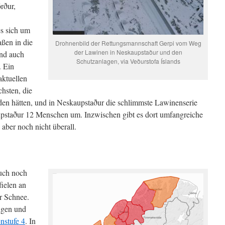
rður,
es sich um
ßen in die
Drohnenbild der Rettungsmannschaft Gerpi vom Weg
der Lawinen in Neskaupstaður und den
ind auch
Schutzanlagen, via Veðurstofa Íslands
 Ein
aktuellen
hsten, die
nden hätten, und in Neskaupstaður die schlimmste Lawinenserie
pstaður 12 Menschen um. Inzwischen gibt es dort umfangreiche
ber noch nicht überall.
auch noch
fielen an
r Schnee.
yngen und
nstufe 4
. In