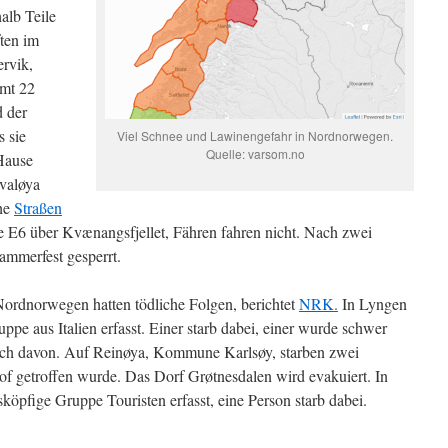
lb Teile
ten im
rvik,
amt 22
 der
s sie
Viel Schnee und Lawinengefahr in Nordnorwegen.
Quelle: varsom.no
Hause
valøya
che
Straßen
ie E6 über Kvænangsfjellet, Fähren fahren nicht. Nach zwei
ammerfest gesperrt.
ordnorwegen hatten tödliche Folgen, berichtet
NRK.
In Lyngen
ppe aus Italien erfasst. Einer starb dabei, einer wurde schwer
flich davon. Auf Reinøya, Kommune Karlsøy, starben zwei
Hof getroffen wurde. Das Dorf Grøtnesdalen wird evakuiert. In
sköpfige Gruppe Touristen erfasst, eine Person starb dabei.