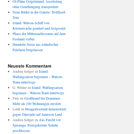
Öl-Pläne Ostgrönland: Ausrüstung
ohne Genehmigung transportiert
Neue Bilder in der Galerie: Trollfjord-
Tour
Island: Watson-Schiff von
Küstenwache geentert und festgesetzt
Phase der Mitternachtssonne auf dem
Festland vorbei
Hunderte Nerze aus isländischer
Pelzfarm freigelassen
Neueste Kommentare
Andrea Seliger
zu
Island:
Walfangsaison begonnen – Watson-
Team unterwegs
G. Winter
zu
Island: Walfangsaison
begonnen – Watson-Team unterwegs
Firts
zu
Großbrand bei Drammen:
Mehr als 100 Wohnungen zerstört
Loldi
zu
Ittoqqortoormiit demonstriert
gegen Ölprojekt auf Jameson Land
Andrea Seliger
zu
Aus Furcht vor
Spionage: Preisgekrönte Toilette
geschlossen