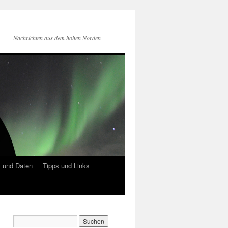
Nachrichten aus dem hohen Norden
 und Daten
Tipps und Links