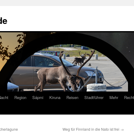
de
Nacht
Region
Sápmi
Kiruna
Reisen
Stadtführer
Mehr
Recht
scherlagune
Weg für Finnland in die Nato ist frei
→