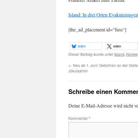
Island: In drei Orten Evakuierung
[the_ad_placement id=“fuss“]
teilen
teilen
Dieser Beitrag wurde unter
Island
,
Norwe
←
Neu ab 1. Juni: Gebühren an der Glet
Jökulsárlón
Schreibe einen Kommen
Deine E-Mail-Adresse wird nicht ver
Kommentar
*