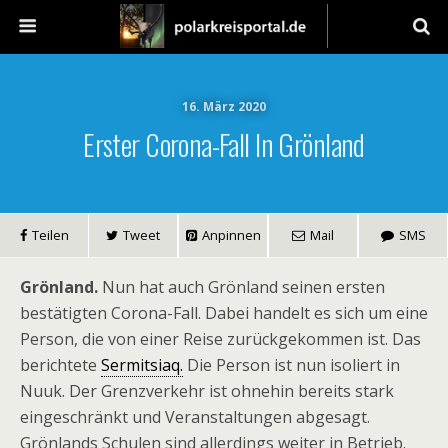
16. März 2020
Erster Corona-Fall In Grönland
Teilen
Tweet
Anpinnen
Mail
SMS
Grönland.
Nun hat auch Grönland seinen ersten
bestätigten Corona-Fall. Dabei handelt es sich um eine
Person, die von einer Reise zurückgekommen ist. Das
berichtete
Sermitsiaq.
Die Person ist nun isoliert in
Nuuk. Der Grenzverkehr ist ohnehin bereits stark
eingeschränkt und Veranstaltungen abgesagt.
Grönlands Schulen sind allerdings weiter in Betrieb.