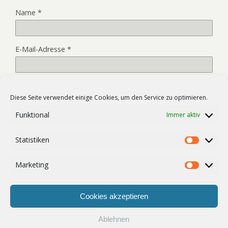
Name
*
E-Mail-Adresse
*
Website
Diese Seite verwendet einige Cookies, um den Service zu optimieren.
Funktional
Immer aktiv
Name, E-Mail-Adresse und Website in diesem Browser für
Statistiken
meinen nächsten Kommentar speichern.
Statist
Marketing
Market
Cookies akzeptieren
Ablehnen
Zum Seitenanfang