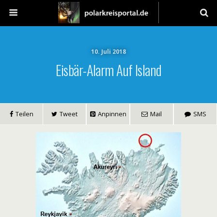
10. Juli 2018
Eisbär-Alarm Auf Island
Teilen
Tweet
Anpinnen
Mail
SMS