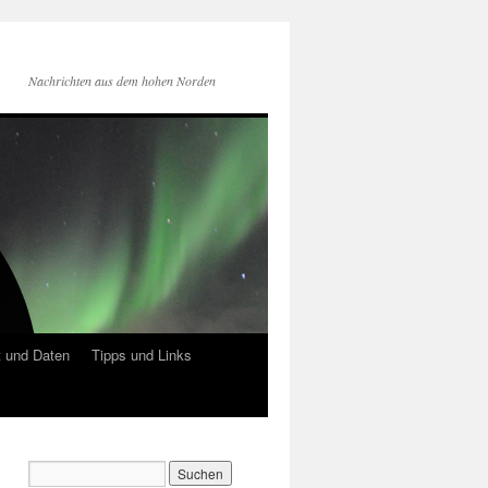
Nachrichten aus dem hohen Norden
 und Daten
Tipps und Links