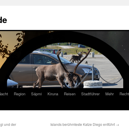
de
Nacht
Region
Sápmi
Kiruna
Reisen
Stadtführer
Mehr
Recht
gi und der
Islands berühmteste Katze Diego entführt
→