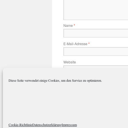
Name
*
E-Mail-Adresse
*
Website
Name, E-Mail-Adresse und Website 
Diese Seite verwendet einige Cookies, um den Service zu optimieren.
polarkreisportal.de
Datenschutze
Cookie-Richtlinie
Datenschutzerklärung
Impressum