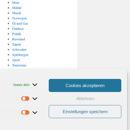
Meer
Militär
Musik
Norwegen
Öl und Gas
Outdoor
Politik
Russland
Sápmi
Schweden
Spitzbergen
Sport
Tourismus
Uncategorized
USA
Verkehr
Immer aktiv
Cookies akzeptieren
Vulkanismus/ Erdbeben
Wirtschaft
Ablehnen
Statistiken
Archiv
Archiv
Einstellungen speichern
Marketing
Stolz präsentiert von WordPress.