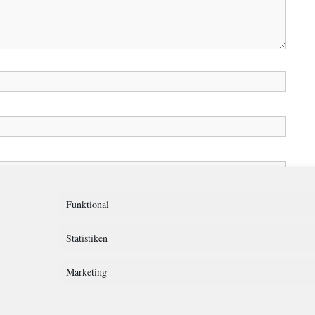
in diesem Browser für meinen nächsten Kommentar speichern.
Funktional
Statistiken
Marketing
rklärung