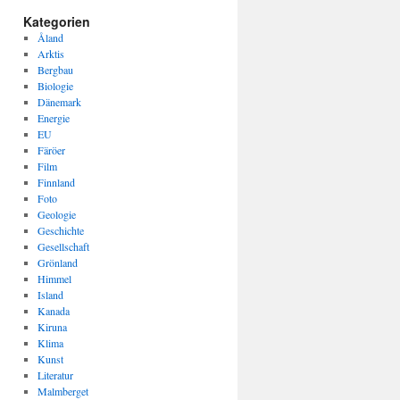
Kategorien
Åland
Arktis
Bergbau
Biologie
Dänemark
Energie
EU
Färöer
Film
Finnland
Foto
Geologie
Geschichte
Gesellschaft
Grönland
Himmel
Island
Kanada
Kiruna
Klima
Kunst
Literatur
Malmberget