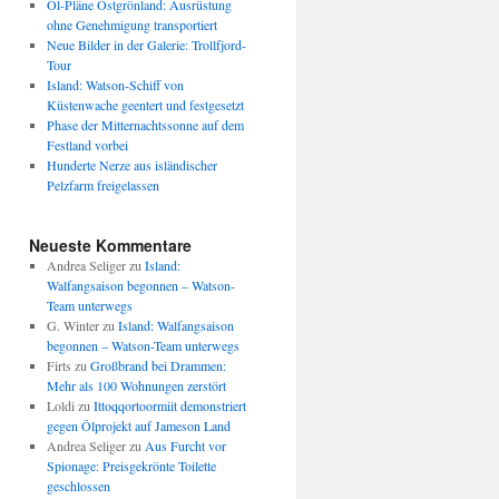
Öl-Pläne Ostgrönland: Ausrüstung
ohne Genehmigung transportiert
Neue Bilder in der Galerie: Trollfjord-
Tour
Island: Watson-Schiff von
Küstenwache geentert und festgesetzt
Phase der Mitternachtssonne auf dem
Festland vorbei
Hunderte Nerze aus isländischer
Pelzfarm freigelassen
Neueste Kommentare
Andrea Seliger
zu
Island:
Walfangsaison begonnen – Watson-
Team unterwegs
G. Winter
zu
Island: Walfangsaison
begonnen – Watson-Team unterwegs
Firts
zu
Großbrand bei Drammen:
Mehr als 100 Wohnungen zerstört
Loldi
zu
Ittoqqortoormiit demonstriert
gegen Ölprojekt auf Jameson Land
Andrea Seliger
zu
Aus Furcht vor
Spionage: Preisgekrönte Toilette
geschlossen