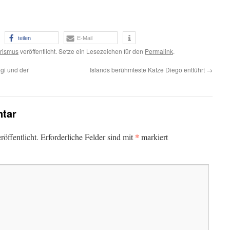
teilen
E-Mail
rismus
veröffentlicht. Setze ein Lesezeichen für den
Permalink
.
gi und der
Islands berühmteste Katze Diego entführt
→
tar
*
öffentlicht.
Erforderliche Felder sind mit
markiert