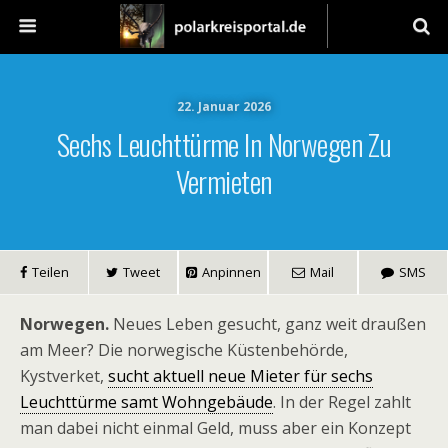
22. Januar 2026
Sechs Leuchttürme In Norwegen Zu
Vermieten
Teilen
Tweet
Anpinnen
Mail
SMS
Norwegen.
Neues Leben gesucht, ganz weit draußen
am Meer? Die norwegische Küstenbehörde,
Kystverket,
sucht aktuell neue Mieter für sechs
Leuchttürme samt Wohngebäude
. In der Regel zahlt
man dabei nicht einmal Geld, muss aber ein Konzept