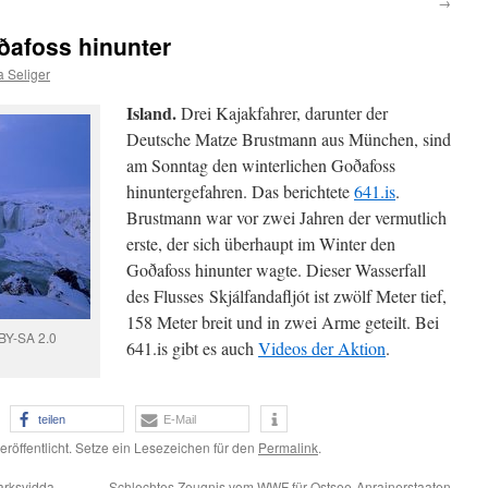
→
ðafoss hinunter
 Seliger
Island.
Drei Kajakfahrer, darunter der
Deutsche Matze Brustmann aus München, sind
am Sonntag den winterlichen Goðafoss
hinuntergefahren. Das berichtete
641.is
.
Brustmann war vor zwei Jahren der vermutlich
erste, der sich überhaupt im Winter den
Goðafoss hinunter wagte. Dieser Wasserfall
des Flusses Skjálfandafljót ist zwölf Meter tief,
158 Meter breit und in zwei Arme geteilt. Bei
 BY-SA 2.0
641.is gibt es auch
Videos der Aktion
.
teilen
E-Mail
eröffentlicht. Setze ein Lesezeichen für den
Permalink
.
arksvidda
Schlechtes Zeugnis vom WWF für Ostsee-Anrainerstaaten