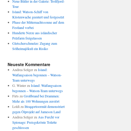
Neue Bilder in der Galerie: Trollfjord-
Tour
Island: Watson-Schiff von
Küstenwache geentert und festgesetzt
Phase der Mitternachtssonne auf dem
Festland vorbei
Hunderte Nerze aus isländischer
Pelzfarm freigelassen
Gletscherschmelze: Zugang zum
Sólheimajökull ein Risiko
Neueste Kommentare
Andrea Seliger
zu
Island:
Walfangsaison begonnen – Watson-
Team unterwegs
G. Winter
zu
Island: Walfangsaison
begonnen – Watson-Team unterwegs
Firts
zu
Großbrand bei Drammen:
Mehr als 100 Wohnungen zerstört
Loldi
zu
Ittoqqortoormiit demonstriert
gegen Ölprojekt auf Jameson Land
Andrea Seliger
zu
Aus Furcht vor
Spionage: Preisgekrönte Toilette
geschlossen