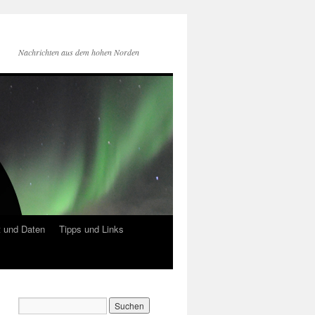
Nachrichten aus dem hohen Norden
 und Daten
Tipps und Links