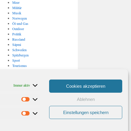
Meer
Militär
Musik
Norwegen
Öl und Gas
Outdoor
Politik
Russland
Sápmi
Schweden
Spitzbergen
Sport
Tourismus
Uncategorized
USA
Verkehr
Immer aktiv
Cookies akzeptieren
Vulkanismus/ Erdbeben
Wirtschaft
Ablehnen
Statistiken
Archiv
Archiv
Einstellungen speichern
Marketing
Stolz präsentiert von WordPress.