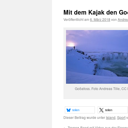
Mit dem Kajak den Go
Veröffentlicht am
6. März 2018
von
Andrea
Goðafoss. Foto Andreas Tille, CC
teilen
teilen
Dieser Beitrag wurde unter
Island
,
Sport
v
←
Tromsø-Band mit Video aus der Finnm