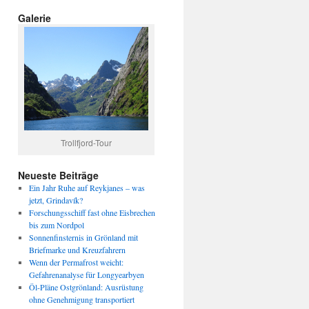
Galerie
Trollfjord-Tour
Neueste Beiträge
Ein Jahr Ruhe auf Reykjanes – was
jetzt, Grindavík?
Forschungsschiff fast ohne Eisbrechen
bis zum Nordpol
Sonnenfinsternis in Grönland mit
Briefmarke und Kreuzfahrern
Wenn der Permafrost weicht:
Gefahrenanalyse für Longyearbyen
Öl-Pläne Ostgrönland: Ausrüstung
ohne Genehmigung transportiert