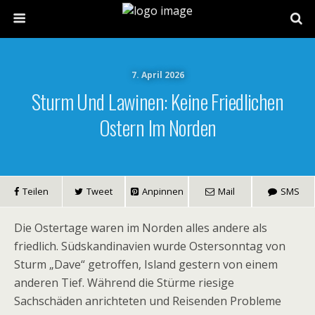
7. April 2026
Sturm Und Lawinen: Keine Friedlichen
Ostern Im Norden
Teilen
Tweet
Anpinnen
Mail
SMS
Die Ostertage waren im Norden alles andere als
friedlich. Südskandinavien wurde Ostersonntag von
Sturm „Dave“ getroffen, Island gestern von einem
anderen Tief. Während die Stürme riesige
Sachschäden anrichteten und Reisenden Probleme