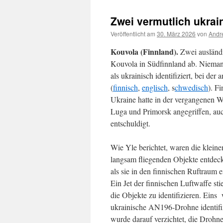
Zwei vermutlich ukrai
Veröffentlicht am
30. März 2026
von
Andr
Kouvola (Finnland).
Zwei ausländi
Kouvola in Südfinnland ab. Niemand
als ukrainisch identifiziert, bei der
(
finnisch
,
englisch
, s
chwedisch
). F
Ukraine hatte in der vergangenen W
Luga und Primorsk angegriffen, au
entschuldigt.
Wie Yle berichtet, waren die kleinen
langsam fliegenden Objekte entdec
als sie in den finnischen Ruftraum 
Ein Jet der finnischen Luftwaffe sti
die Objekte zu identifizieren. Eins
ukrainische AN196-Drohne identifiz
wurde darauf verzichtet, die Drohn