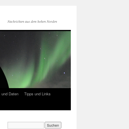
Nachrichten aus dem hohen Norden
 und Daten
Tipps und Links