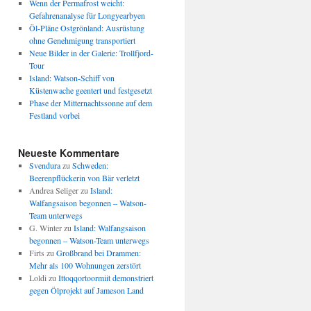
Wenn der Permafrost weicht:
Gefahrenanalyse für Longyearbyen
Öl-Pläne Ostgrönland: Ausrüstung
ohne Genehmigung transportiert
Neue Bilder in der Galerie: Trollfjord-
Tour
Island: Watson-Schiff von
Küstenwache geentert und festgesetzt
Phase der Mitternachtssonne auf dem
Festland vorbei
Neueste Kommentare
Svendura
zu
Schweden:
Beerenpflückerin von Bär verletzt
Andrea Seliger
zu
Island:
Walfangsaison begonnen – Watson-
Team unterwegs
G. Winter
zu
Island: Walfangsaison
begonnen – Watson-Team unterwegs
Firts
zu
Großbrand bei Drammen:
Mehr als 100 Wohnungen zerstört
Loldi
zu
Ittoqqortoormiit demonstriert
gegen Ölprojekt auf Jameson Land