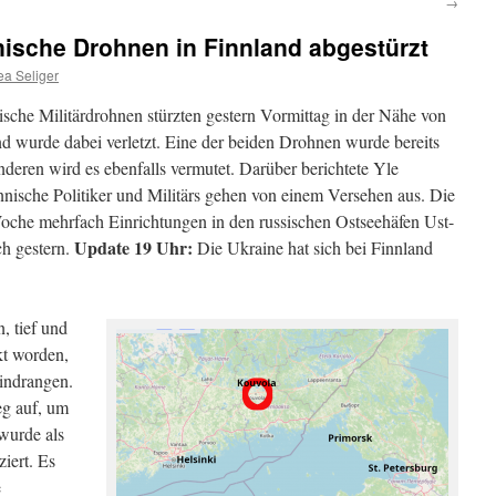
→
nische Drohnen in Finnland abgestürzt
ea Seliger
sche Militärdrohnen stürzten gestern Vormittag in der Nähe von
 wurde dabei verletzt. Eine der beiden Drohnen wurde bereits
 anderen wird es ebenfalls vermutet. Darüber berichtete Yle
innische Politiker und Militärs gehen von einem Versehen aus. Die
oche mehrfach Einrichtungen in den russischen Ostseehäfen Ust-
Update 19 Uhr:
ch gestern.
Die Ukraine hat sich bei Finnland
, tief und
kt worden,
eindrangen.
eg auf, um
 wurde als
iert. Es
e