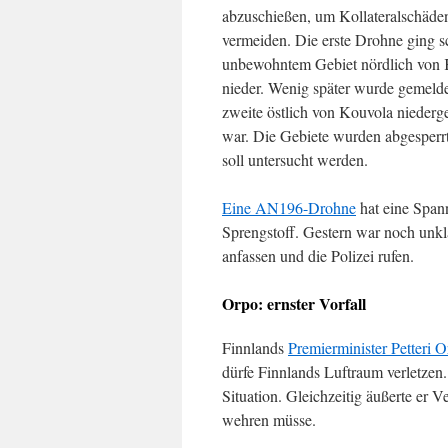
abzuschießen, um Kollateralschäde
vermeiden. Die erste Drohne ging sc
unbewohntem Gebiet nördlich von
nieder. Wenig später wurde gemelde
zweite östlich von Kouvola nieder
war. Die Gebiete wurden abgesperr
soll untersucht werden.
Eine AN196-Drohne
hat eine Spann
Sprengstoff. Gestern war noch unklar
anfassen und die Polizei rufen.
Orpo: ernster Vorfall
Finnlands
Premierminister Petteri 
dürfe Finnlands Luftraum verletzen
Situation. Gleichzeitig äußerte er V
wehren müsse.