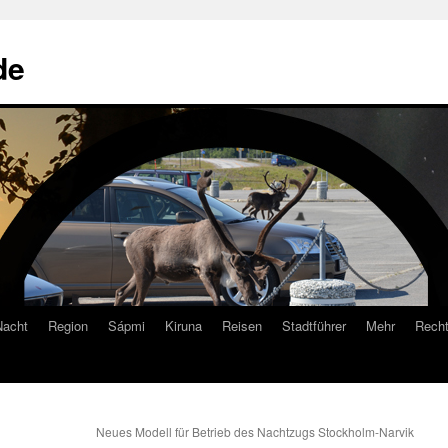
de
Nacht
Region
Sápmi
Kiruna
Reisen
Stadtführer
Mehr
Recht
Neues Modell für Betrieb des Nachtzugs Stockholm-Narvik