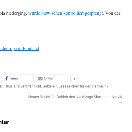
ola niederging,
wurde inzwischen kontrolliert gesprengt.
Von der
.
deuropa in Finnland
teilen
E-Mail
är
,
Russland
veröffentlicht. Setze ein Lesezeichen für den
Permalink
.
Neues Modell für Betrieb des Nachtzugs Stockholm-Narvik
→
tar