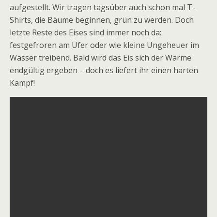
aufgestellt.
Wir tragen
tagsüber
auch schon mal
T-
Shirts, die Bäume beginnen, grün zu werden. Doch
letzte Reste des Eises sind immer noch da:
festgefroren am Ufer oder wie kleine Ungeheuer im
Wasser treibend. Bald wird das Eis sich der Wärme
endgültig ergeben – doch es liefert ihr einen harten
Kampf!