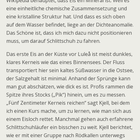
Wikipedia behauptet, dass Eis ein Mineral ist. Weil es
eine einheitliche chemische Zusammensetzung und
eine kristalline Struktur hat. Und dass es sich oben
auf dem Wasser befindet, liege an der Dichteanomalie.
Das Schöne ist, dass ich mich dazu nicht positionieren
muss, um darauf Schlittschuh zu fahren.
Das erste Eis an der Küste vor Lule
å
ist meist dunkles,
klares Kerneis wie das eines Binnensees. Der Fluss
transportiert hier sein kaltes Süßwasser in die Ostsee,
der Salzgehalt ist minimal. Anhand der Sprünge kann
man gut abschätzen, wie dick es ist. Profis rammen die
Spitze ihres Stocks („Pik“) hinein, um es zu messen.
„Fünf Zentimeter Kerneis reichen“ sagt Kjell, bei dem
ich einen Kurs mache, um zu lernen, wie man sich aus
einem Eisloch rettet. Manchmal gehen auch erfahrene
Schlittschuhläufer ein bisschen zu weit. Kjell berichtet,
wie er mit einer Gruppe nach Rödkallen unterwegs