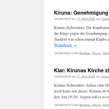
Kiruna: Genehmigung f
Veröffentlicht am
17. April 2025
von
Andre
Kiruna (Schweden). Die Kupfergrub
die Klage gegen die Genehmigung n
Standort war schon einmal Kupfer
Weiterlesen
→
Veröffentlicht unter
Bergbau
,
Kiruna
,
Sáp
Klar: Kirunas Kirche 
Veröffentlicht am
11. April 2025
von
Andre
Kiruna (Schweden). Schon viele H
noch keins wie dieses: Kirunas 40 
fest: Am 19./20. August soll es so 
Veröffentlicht unter
Bergbau
,
Kiruna
,
Sáp