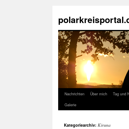
Zum
Inhalt
polarkreisportal.
springen
Nachrichten
Über mich
Tag und 
Galerie
Kiruna
Kategoriearchiv: