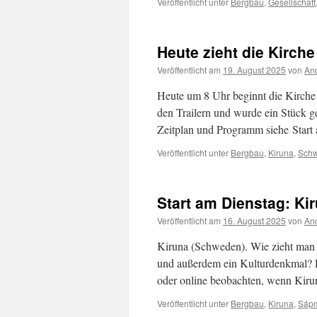
Veröffentlicht unter
Bergbau
,
Gesellschaft
Heute zieht die Kirch
Veröffentlicht am
19. August 2025
von
And
Heute um 8 Uhr beginnt die Kirche 
den Trailern und wurde ein Stück g
Zeitplan und Programm siehe Star
Veröffentlicht unter
Bergbau
,
Kiruna
,
Sch
Start am Dienstag: Ki
Veröffentlicht am
16. August 2025
von
And
Kiruna (Schweden). Wie zieht man 
und außerdem ein Kulturdenkmal?
oder online beobachten, wenn Kir
Veröffentlicht unter
Bergbau
,
Kiruna
,
Sáp