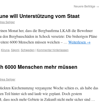
Neuere Beiträge
→
e will Unterstützung vom Staat
rea Seliger
 einen Monat her, dass die Bergbaufirma LKAB die Bewohner
u den Bergbauschäden in Schock versetzte: Die bisherigen Pläne
, weitere 6000 Menschen müssen weichen – …
Weiterlesen
→
,
Kiruna
,
Sápmi
,
Schweden
|
Kommentar hinterlassen
och 6000 Menschen mehr müssen
rea Seliger
ückten Kirchenumzug vergangene Woche schien es, als habe das
n Teil hinter sich und laufe wie geplant. Doch gestern
 dass noch mehr Gebiete in Zukunft nicht mehr sicher sind …