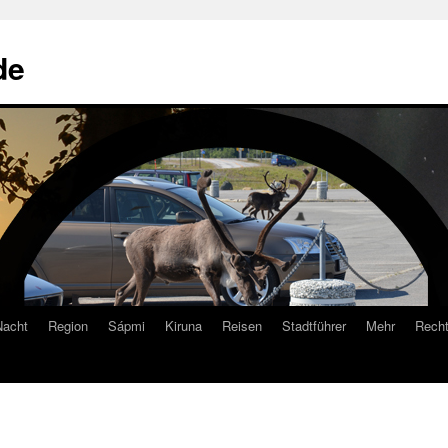
de
Nacht
Region
Sápmi
Kiruna
Reisen
Stadtführer
Mehr
Recht