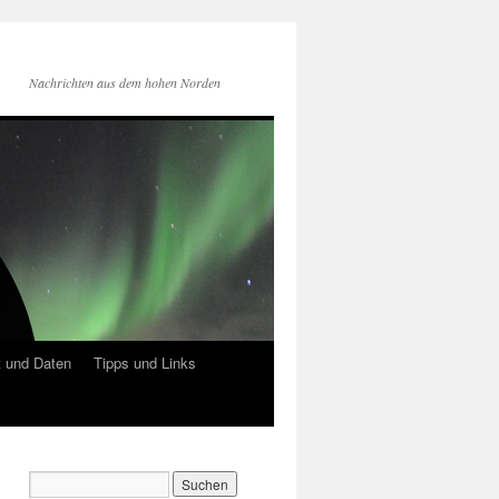
Nachrichten aus dem hohen Norden
 und Daten
Tipps und Links