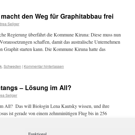
macht den Weg für Graphitabbau frei
rea Seliger
sche Regierung überfährt die Kommune Kiruna: Diese muss nun
 Voraussetzungen schaffen, damit das australische Unternehmen
on Graphit starten kann. Die Kommune Kiruna hatte das
ik
,
Schweden
|
Kommentar hinterlassen
ntangs – Lösung im All?
ea Seliger
m All? Das will Biologin Lena Kautsky wissen, und ihre
sus ist gerade von einem zehnminütigen Flug bis in 256
kgekommen. Die Tour mit der Forschungsrakete Suborbital
Funktional