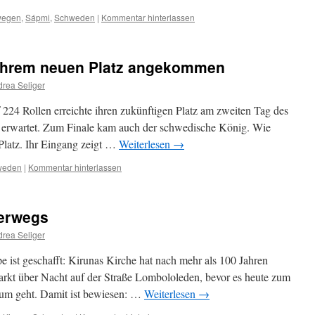
wegen
,
Sápmi
,
Schweden
|
Kommentar hinterlassen
n ihrem neuen Platz angekommen
rea Seliger
224 Rollen erreichte ihren zukünftigen Platz am zweiten Tag des
s erwartet. Zum Finale kam auch der schwedische König. Wie
 Platz. Ihr Eingang zeigt …
Weiterlesen
→
weden
|
Kommentar hinterlassen
terwegs
rea Seliger
e ist geschafft: Kirunas Kirche hat nach mehr als 100 Jahren
parkt über Nacht auf der Straße Lombololeden, bevor es heute zum
rum geht. Damit ist bewiesen: …
Weiterlesen
→