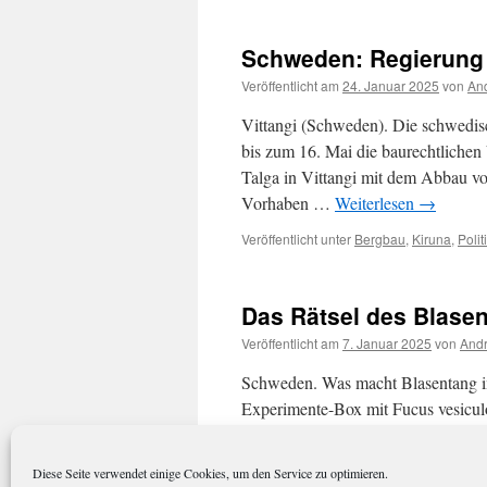
Schweden: Regierung 
Veröffentlicht am
24. Januar 2025
von
And
Vittangi (Schweden). Die schwedi
bis zum 16. Mai die baurechtlichen
Talga in Vittangi mit dem Abbau v
Vorhaben …
Weiterlesen
→
Veröffentlicht unter
Bergbau
,
Kiruna
,
Polit
Das Rätsel des Blase
Veröffentlicht am
7. Januar 2025
von
Andr
Schweden. Was macht Blasentang i
Experimente-Box mit Fucus vesiculo
Kilometer Höhe über Kiruna zurüc
Express 4 …
Weiterlesen
→
Diese Seite verwendet einige Cookies, um den Service zu optimieren.