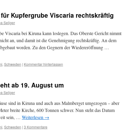
ür Kupfergrube Viscaria rechtskräftig
a Seliger
e Viscaria bei Kiruna kann loslegen. Das Oberste Gericht nimmt
icht an, und damit ist die Genehmigung rechtskräftig. An dem
 abgebaut worden. Zu den Gegnern der Wiedereröffnung …
mi
,
Schweden
|
Kommentar hinterlassen
zieht ab 19. August um
a Seliger
äuse sind in Kiruna und auch aus Malmberget umgezogen – aber
Meter breite Kirche, 600 Tonnen schwer. Nun steht das Datum
weit sein, …
Weiterlesen
→
mi
,
Schweden
|
3 Kommentare