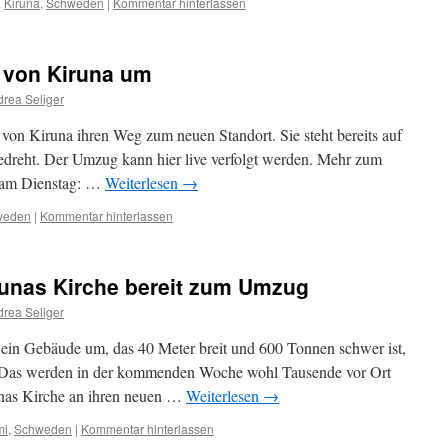
,
Kiruna
,
Schweden
|
Kommentar hinterlassen
e von Kiruna um
rea Seliger
von Kiruna ihren Weg zum neuen Standort. Sie steht bereits auf
edreht. Der Umzug kann hier live verfolgt werden. Mehr zum
t am Dienstag: …
Weiterlesen
→
weden
|
Kommentar hinterlassen
runas Kirche bereit zum Umzug
rea Seliger
ein Gebäude um, das 40 Meter breit und 600 Tonnen schwer ist,
 Das werden in der kommenden Woche wohl Tausende vor Ort
unas Kirche an ihren neuen …
Weiterlesen
→
mi
,
Schweden
|
Kommentar hinterlassen