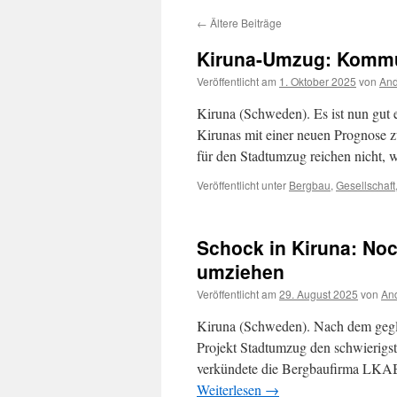
←
Ältere Beiträge
Kiruna-Umzug: Kommun
Veröffentlicht am
1. Oktober 2025
von
And
Kiruna (Schweden). Es ist nun gut
Kirunas mit einer neuen Prognose z
für den Stadtumzug reichen nicht
Veröffentlicht unter
Bergbau
,
Gesellschaft
Schock in Kiruna: N
umziehen
Veröffentlicht am
29. August 2025
von
And
Kiruna (Schweden). Nach dem gegl
Projekt Stadtumzug den schwierigste
verkündete die Bergbaufirma LKAB,
Weiterlesen
→