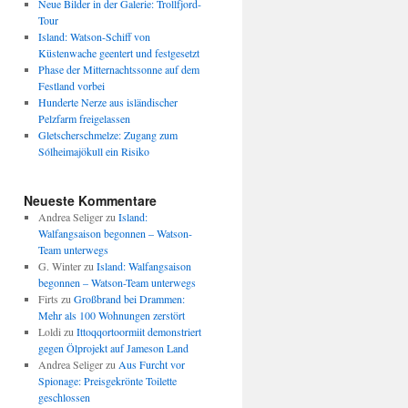
Neue Bilder in der Galerie: Trollfjord-
Tour
Island: Watson-Schiff von
Küstenwache geentert und festgesetzt
Phase der Mitternachtssonne auf dem
Festland vorbei
Hunderte Nerze aus isländischer
Pelzfarm freigelassen
Gletscherschmelze: Zugang zum
Sólheimajökull ein Risiko
Neueste Kommentare
Andrea Seliger
zu
Island:
Walfangsaison begonnen – Watson-
Team unterwegs
G. Winter
zu
Island: Walfangsaison
begonnen – Watson-Team unterwegs
Firts
zu
Großbrand bei Drammen:
Mehr als 100 Wohnungen zerstört
Loldi
zu
Ittoqqortoormiit demonstriert
gegen Ölprojekt auf Jameson Land
Andrea Seliger
zu
Aus Furcht vor
Spionage: Preisgekrönte Toilette
geschlossen