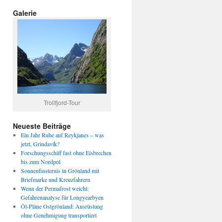
Galerie
Trollfjord-Tour
Neueste Beiträge
Ein Jahr Ruhe auf Reykjanes – was
jetzt, Grindavík?
Forschungsschiff fast ohne Eisbrechen
bis zum Nordpol
Sonnenfinsternis in Grönland mit
Briefmarke und Kreuzfahrern
Wenn der Permafrost weicht:
Gefahrenanalyse für Longyearbyen
Öl-Pläne Ostgrönland: Ausrüstung
ohne Genehmigung transportiert