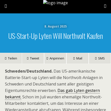
8. August 2025
US-Start-Up Lyten Will Northvolt Kaufen
Teilen
Tweet
Anpinnen
Mail
SMS
Schweden/Deutschland.
Das US-amerikanische
Batterie-Start-up Lyten will die Northvolt-Anlagen in
Schweden und Deutschland samt aller geistigen
Eigentumsrechte erwerben.
Das gab Lyten gestern
bekannt.
Schon im Juli wurden ehemalige Northvolt-
Mitarbeiter kontaktiert, um das Interesse an einer
Wiederanstellung abzufragen. Während insbesondere