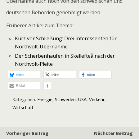
Übernahme auch noch von den schwedischen und
deutschen Behörden genehmigt werden.
Früherer Artikel zum Thema:
Kurz vor Schließung: Drei Interessenten für
Northvolt-Übernahme
Der Scherbenhaufen in Skellefteå nach der
Northvolt-Pleite
teilen
teilen
teilen
E-Mail
Kategorien:
Energie
,
Schweden
,
USA
,
Verkehr
,
Wirtschaft
Vorheriger Beitrag
Nächster Beitrag