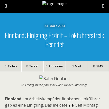
23. März 2023
Finnland: Einigung Erzielt – Lokführerstreik
Beendet
Teilen
Tweet
Anpinnen
Mail
SMS
Ab Freitag ist die finnische Bahn wieder unterwegs.
Finnland.
Im Arbeitskampf der finnischen Lokführer
gab es eine Einigung. Das meldete
Yle
. Seit Montag