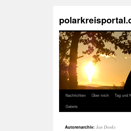
Zum
Inhalt
polarkreisportal.
springen
Nachrichten
Über mich
Tag und 
Galerie
Jan Denks
Autorenarchiv: