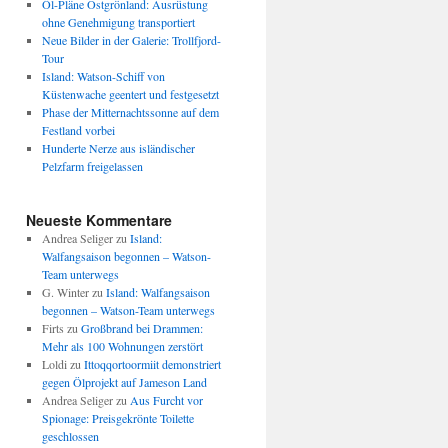
Öl-Pläne Ostgrönland: Ausrüstung
ohne Genehmigung transportiert
Neue Bilder in der Galerie: Trollfjord-
Tour
Island: Watson-Schiff von
Küstenwache geentert und festgesetzt
Phase der Mitternachtssonne auf dem
Festland vorbei
Hunderte Nerze aus isländischer
Pelzfarm freigelassen
Neueste Kommentare
Andrea Seliger
zu
Island:
Walfangsaison begonnen – Watson-
Team unterwegs
G. Winter
zu
Island: Walfangsaison
begonnen – Watson-Team unterwegs
Firts
zu
Großbrand bei Drammen:
Mehr als 100 Wohnungen zerstört
Loldi
zu
Ittoqqortoormiit demonstriert
gegen Ölprojekt auf Jameson Land
Andrea Seliger
zu
Aus Furcht vor
Spionage: Preisgekrönte Toilette
geschlossen