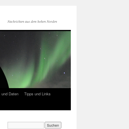
Nachrichten aus dem hohen Norden
 und Daten
Tipps und Links