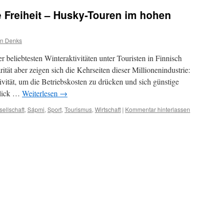
e Freiheit – Husky-Touren im hohen
n Denks
 beliebtesten Winteraktivitäten unter Touristen in Finnisch
ät aber zeigen sich die Kehrseiten dieser Millionenindustrie:
vität, um die Betriebskosten zu drücken und sich günstige
blick …
Weiterlesen
→
ellschaft
,
Sápmi
,
Sport
,
Tourismus
,
Wirtschaft
|
Kommentar hinterlassen