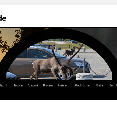
de
Nacht
Region
Sápmi
Kiruna
Reisen
Stadtführer
Mehr
Recht