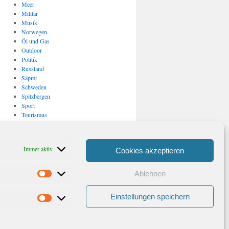
Meer
Militär
Musik
Norwegen
Öl und Gas
Outdoor
Politik
Russland
Sápmi
Schweden
Spitzbergen
Sport
Tourismus
Uncategorized
USA
Verkehr
Immer aktiv
Cookies akzeptieren
Vulkanismus/ Erdbeben
Wirtschaft
Ablehnen
Statistiken
Archiv
Archiv
Einstellungen speichern
Marketing
Stolz präsentiert von WordPress.