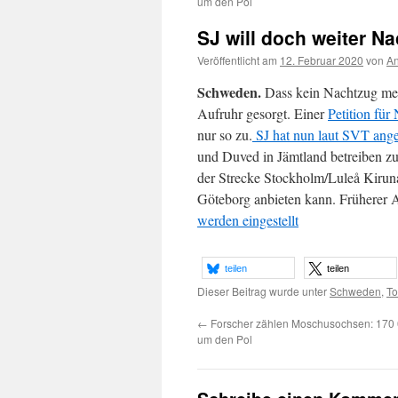
um den Pol
SJ will doch weiter N
Veröffentlicht am
12. Februar 2020
von
An
Schweden.
Dass kein Nachtzug meh
Aufruhr gesorgt. Einer
Petition für
nur so zu.
SJ hat nun laut SVT ang
und Duved in Jämtland betreiben z
der Strecke Stockholm/Luleå Kiruna
Göteborg anbieten kann. Früherer 
werden eingestellt
teilen
teilen
Dieser Beitrag wurde unter
Schweden
,
To
←
Forscher zählen Moschusochsen: 170 
um den Pol