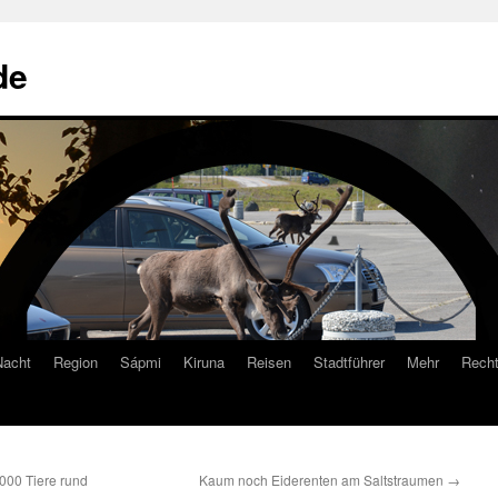
de
Nacht
Region
Sápmi
Kiruna
Reisen
Stadtführer
Mehr
Recht
000 Tiere rund
Kaum noch Eiderenten am Saltstraumen
→