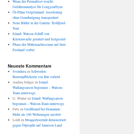
Wenn der Permafrost weicht:
Gefahrenanalyse für Longyearbyen
Öl-Pläne Ostgrönland: Ausrüstung
ohne Genehmigung transportiert
Neue Bilder in der Galerie: Trollfjord-
Tour
Island: Watson-Schiff von
Küstenwache geentert und festgesetzt
Phase der Mitternachtssonne auf dem
Festland vorbei
Neueste Kommentare
Svendura
zu
Schweden:
Beerenpflückerin von Bär verletzt
Andrea Seliger
zu
Island:
Walfangsaison begonnen – Watson-
Team unterwegs
G. Winter
zu
Island: Walfangsaison
begonnen – Watson-Team unterwegs
Firts
zu
Großbrand bei Drammen:
Mehr als 100 Wohnungen zerstört
Loldi
zu
Ittoqqortoormiit demonstriert
gegen Ölprojekt auf Jameson Land