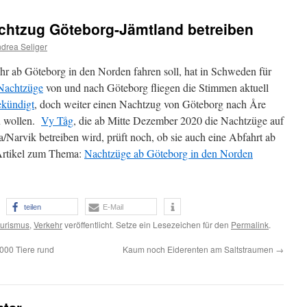
achtzug Göteborg-Jämtland betreiben
drea Seliger
r ab Göteborg in den Norden fahren soll, hat in Schweden für
 Nachtzüge
von und nach Göteborg fliegen die Stimmen aktuell
ekündigt
, doch weiter einen Nachtzug von Göteborg nach Åre
u wollen.
Vy Tåg
, die ab Mitte Dezember 2020 die Nachtzüge auf
/Narvik betreiben wird, prüft noch, ob sie auch eine Abfahrt ab
Artikel zum Thema:
Nachtzüge ab Göteborg in den Norden
teilen
E-Mail
urismus
,
Verkehr
veröffentlicht. Setze ein Lesezeichen für den
Permalink
.
000 Tiere rund
Kaum noch Eiderenten am Saltstraumen
→