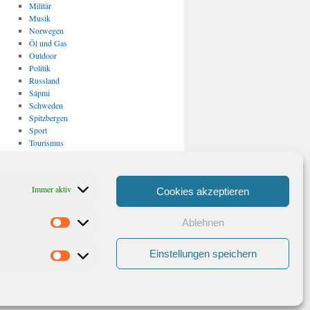
Militär
Musik
Norwegen
Öl und Gas
Outdoor
Politik
Russland
Sápmi
Schweden
Spitzbergen
Sport
Tourismus
Uncategorized
USA
Verkehr
Immer aktiv
Cookies akzeptieren
Vulkanismus/ Erdbeben
Wirtschaft
Ablehnen
Statistiken
Archiv
Archiv
Einstellungen speichern
Marketing
Stolz präsentiert von WordPress.