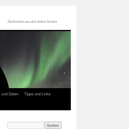
Nachrichten aus dem hohen Norden
 und Daten
Tipps und Links