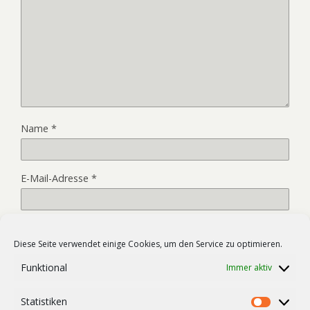
Name
*
E-Mail-Adresse
*
Website
Diese Seite verwendet einige Cookies, um den Service zu optimieren.
Funktional
Immer aktiv
Name, E-Mail-Adresse und Website in diesem Browser für
Statistiken
meinen nächsten Kommentar speichern.
Statist