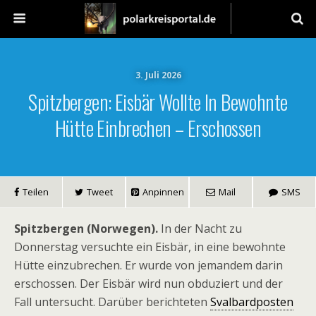
3. Juli 2026
Spitzbergen: Eisbär Wollte In Bewohnte
Hütte Einbrechen – Erschossen
Teilen
Tweet
Anpinnen
Mail
SMS
Spitzbergen (Norwegen).
In der Nacht zu
Donnerstag versuchte ein Eisbär, in eine bewohnte
Hütte einzubrechen. Er wurde von jemandem darin
erschossen. Der Eisbär wird nun obduziert und der
Fall untersucht. Darüber berichteten
Svalbardposten