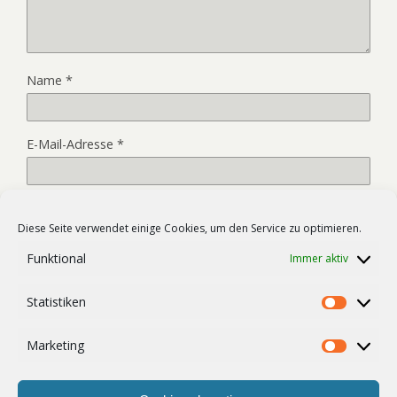
Name
*
E-Mail-Adresse
*
Website
Diese Seite verwendet einige Cookies, um den Service zu optimieren.
Funktional
Immer aktiv
Name, E-Mail-Adresse und Website in diesem Browser für
Statistiken
meinen nächsten Kommentar speichern.
Statist
Marketing
Market