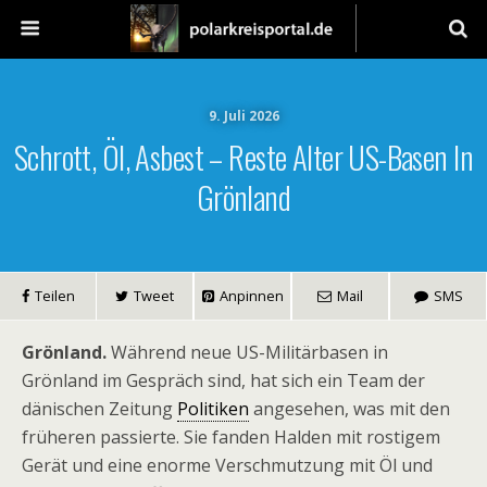
9. Juli 2026
Schrott, Öl, Asbest – Reste Alter US-Basen In
Grönland
Teilen
Tweet
Anpinnen
Mail
SMS
Grönland.
Während neue US-Militärbasen in
Grönland im Gespräch sind, hat sich ein Team der
dänischen Zeitung
Politiken
angesehen, was mit den
früheren passierte. Sie fanden Halden mit rostigem
Gerät und eine enorme Verschmutzung mit Öl und