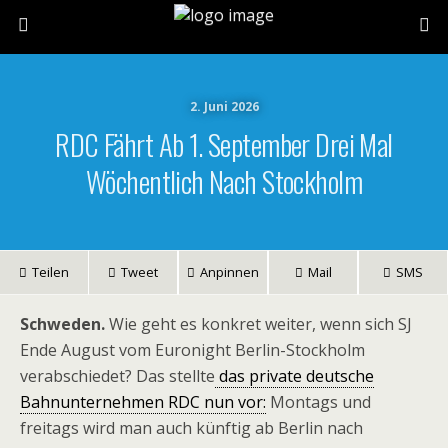
2. Juni 2026
RDC Fährt Ab 1. September Drei Mal
Wöchentlich Nach Stockholm
Teilen
Tweet
Anpinnen
Mail
SMS
Schweden.
Wie geht es konkret weiter, wenn sich SJ
Ende August vom Euronight Berlin-Stockholm
verabschiedet? Das stellte
das private deutsche
Bahnunternehmen RDC nun vor:
Montags und
freitags wird man auch künftig ab Berlin nach