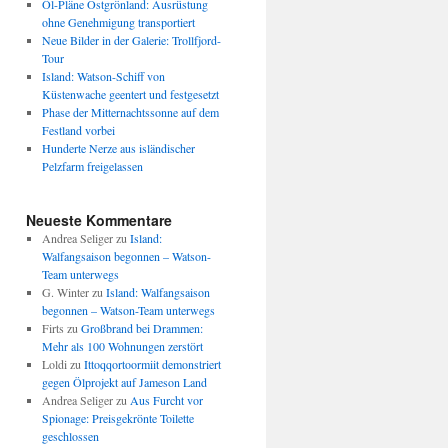
Öl-Pläne Ostgrönland: Ausrüstung
ohne Genehmigung transportiert
Neue Bilder in der Galerie: Trollfjord-
Tour
Island: Watson-Schiff von
Küstenwache geentert und festgesetzt
Phase der Mitternachtssonne auf dem
Festland vorbei
Hunderte Nerze aus isländischer
Pelzfarm freigelassen
Neueste Kommentare
Andrea Seliger
zu
Island:
Walfangsaison begonnen – Watson-
Team unterwegs
G. Winter
zu
Island: Walfangsaison
begonnen – Watson-Team unterwegs
Firts
zu
Großbrand bei Drammen:
Mehr als 100 Wohnungen zerstört
Loldi
zu
Ittoqqortoormiit demonstriert
gegen Ölprojekt auf Jameson Land
Andrea Seliger
zu
Aus Furcht vor
Spionage: Preisgekrönte Toilette
geschlossen