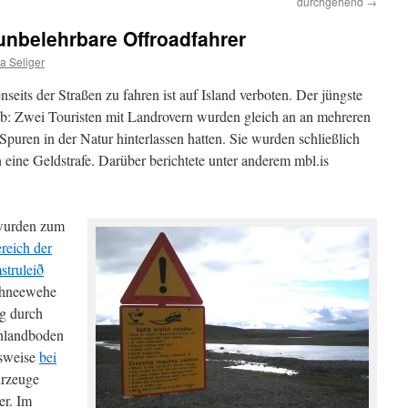
durchgehend
→
 unbelehrbare Offroadfahrer
a Seliger
eits der Straßen zu fahren ist auf Island verboten. Der jüngste
b: Zwei Touristen mit Landrovern wurden gleich an an mehreren
e Spuren in der Natur hinterlassen hatten. Sie wurden schließlich
n eine Geldstrafe. Darüber berichtete unter anderem mbl.is
 wurden zum
reich der
struleið
chneewehe
eg durch
chlandboden
lsweise
bei
hrzeuge
er. Im