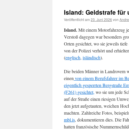
Island: Geldstrafe für
Veröffentlicht am
23. Juni 2026
von
Andre
Island.
Mit einem Motorfahrzeug jens
Verstoß dagegen war besonders gro
Orten gesichtet, wo sie jeweils tief
von der Polizei verhört und erhielte
(
englisch
,
isländisch
).
Die beiden Männer in Landrovern
einen
von einem Berufsfahrer im Be
eigentlich gesperrten Bergstraße Em
(F261) gesichtet,
wo sie um jede S
auf der Straße einen riesigen Umw
den jetzt aufgetauten, weichen Ho
machten. Zahlreiche Fotos, beispie
mbl.is
, dokumentieren dies. Die Fa
hatten französische Nummernschild