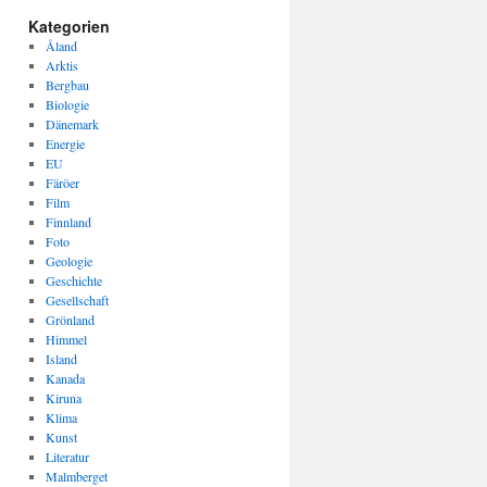
Kategorien
Åland
Arktis
Bergbau
Biologie
Dänemark
Energie
EU
Färöer
Film
Finnland
Foto
Geologie
Geschichte
Gesellschaft
Grönland
Himmel
Island
Kanada
Kiruna
Klima
Kunst
Literatur
Malmberget