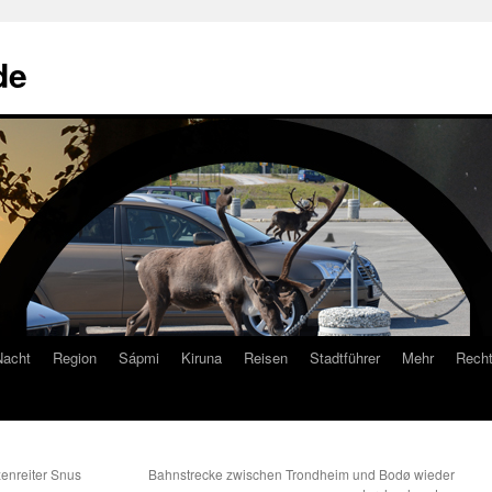
de
Nacht
Region
Sápmi
Kiruna
Reisen
Stadtführer
Mehr
Recht
zenreiter Snus
Bahnstrecke zwischen Trondheim und Bodø wieder