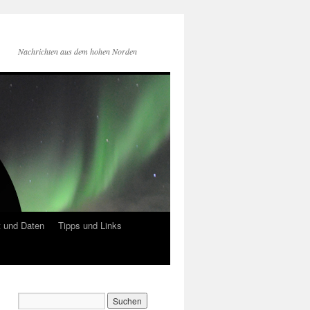
Nachrichten aus dem hohen Norden
 und Daten
Tipps und Links