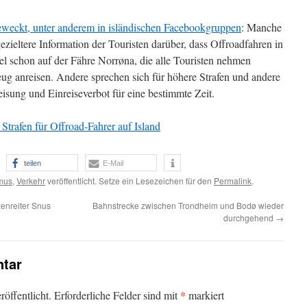
weckt, unter anderem in isländischen Facebookgruppen
: Manche
ezieltere Information der Touristen darüber, dass Offroadfahren in
piel schon auf der Fähre Norrøna, die alle Touristen nehmen
ug anreisen. Andere sprechen sich für höhere Strafen und andere
sung und Einreiseverbot für eine bestimmte Zeit.
 Strafen für Offroad-Fahrer auf Island
teilen
E-Mail
mus
,
Verkehr
veröffentlicht. Setze ein Lesezeichen für den
Permalink
.
zenreiter Snus
Bahnstrecke zwischen Trondheim und Bodø wieder
durchgehend
→
tar
*
öffentlicht.
Erforderliche Felder sind mit
markiert