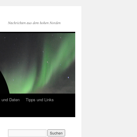
Nachrichten aus dem hohen Norden
 und Daten
Tipps und Links