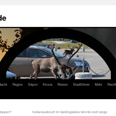
de
Nacht
Region
Sápmi
Kiruna
Reisen
Stadtführer
Mehr
Recht
stoppen?
Vulkanausbruch im Geldingadalur könnte noch lange