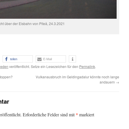
cht über der Eisbahn von Piteå, 24.3.2021
teilen
E-Mail
eden
veröffentlicht. Setze ein Lesezeichen für den
Permalink
.
stoppen?
Vulkanausbruch im Geldingadalur könnte noch lange
andauern
→
tar
*
öffentlicht.
Erforderliche Felder sind mit
markiert