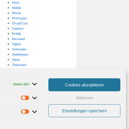
Meer
Militär
Musik
Norwegen
Öl und Gas
Outdoor
Politik
Russland
Sápmi
Schweden
Spitzbergen
Sport
Tourismus
Uncategorized
USA
Verkehr
Immer aktiv
Cookies akzeptieren
Vulkanismus/ Erdbeben
Wirtschaft
Ablehnen
Statistiken
Archiv
Archiv
Einstellungen speichern
Marketing
Stolz präsentiert von WordPress.