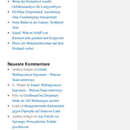
Wenn der Permafrost weicht:
Gefahrenanalyse für Longyearbyen
Öl-Pläne Ostgrönland: Ausrüstung
ohne Genehmigung transportiert
Neue Bilder in der Galerie: Trollfjord-
Tour
Island: Watson-Schiff von
Küstenwache geentert und festgesetzt
Phase der Mitternachtssonne auf dem
Festland vorbei
Neueste Kommentare
Andrea Seliger
zu
Island:
Walfangsaison begonnen – Watson-
Team unterwegs
G. Winter
zu
Island: Walfangsaison
begonnen – Watson-Team unterwegs
Firts
zu
Großbrand bei Drammen:
Mehr als 100 Wohnungen zerstört
Loldi
zu
Ittoqqortoormiit demonstriert
gegen Ölprojekt auf Jameson Land
Andrea Seliger
zu
Aus Furcht vor
Spionage: Preisgekrönte Toilette
geschlossen