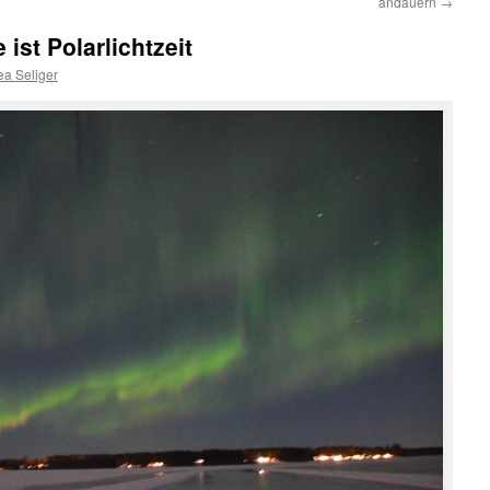
andauern
→
ist Polarlichtzeit
ea Seliger