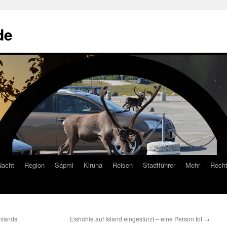
de
Nacht
Region
Sápmi
Kiruna
Reisen
Stadtführer
Mehr
Recht
nlands
Eishöhle auf Island eingestürzt – eine Person tot
→