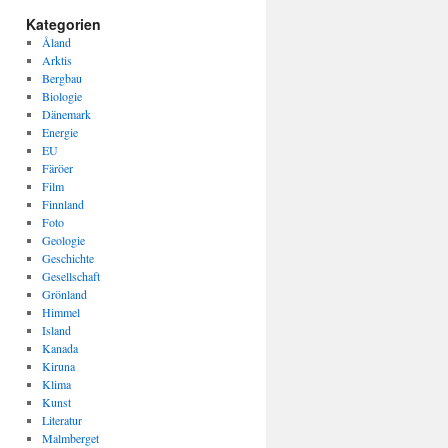
Kategorien
Åland
Arktis
Bergbau
Biologie
Dänemark
Energie
EU
Färöer
Film
Finnland
Foto
Geologie
Geschichte
Gesellschaft
Grönland
Himmel
Island
Kanada
Kiruna
Klima
Kunst
Literatur
Malmberget