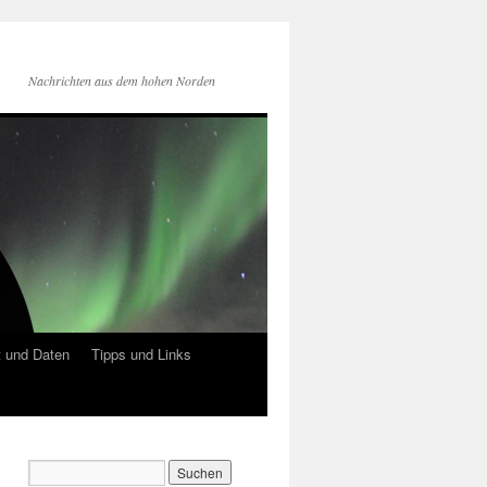
Nachrichten aus dem hohen Norden
 und Daten
Tipps und Links