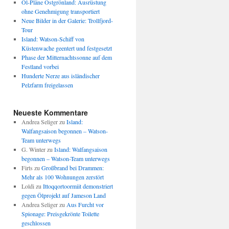
Öl-Pläne Ostgrönland: Ausrüstung
ohne Genehmigung transportiert
Neue Bilder in der Galerie: Trollfjord-
Tour
Island: Watson-Schiff von
Küstenwache geentert und festgesetzt
Phase der Mitternachtssonne auf dem
Festland vorbei
Hunderte Nerze aus isländischer
Pelzfarm freigelassen
Neueste Kommentare
Andrea Seliger
zu
Island:
Walfangsaison begonnen – Watson-
Team unterwegs
G. Winter
zu
Island: Walfangsaison
begonnen – Watson-Team unterwegs
Firts
zu
Großbrand bei Drammen:
Mehr als 100 Wohnungen zerstört
Loldi
zu
Ittoqqortoormiit demonstriert
gegen Ölprojekt auf Jameson Land
Andrea Seliger
zu
Aus Furcht vor
Spionage: Preisgekrönte Toilette
geschlossen