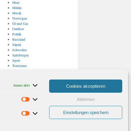
Meer
Militär
Musik
Norwegen
Öl und Gas
Outdoor
Politik
Russland
Sápmi
Schweden
Spitzbergen
Sport
Tourismus
Uncategorized
USA
Verkehr
Immer aktiv
Cookies akzeptieren
Vulkanismus/ Erdbeben
Wirtschaft
Ablehnen
Statistiken
Archiv
Archiv
Einstellungen speichern
Marketing
Stolz präsentiert von WordPress.