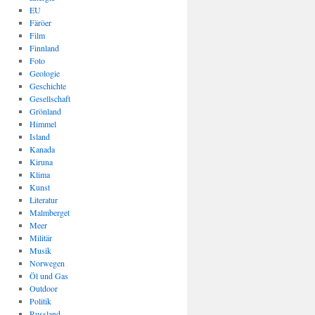
EU
Färöer
Film
Finnland
Foto
Geologie
Geschichte
Gesellschaft
Grönland
Himmel
Island
Kanada
Kiruna
Klima
Kunst
Literatur
Malmberget
Meer
Militär
Musik
Norwegen
Öl und Gas
Outdoor
Politik
Russland