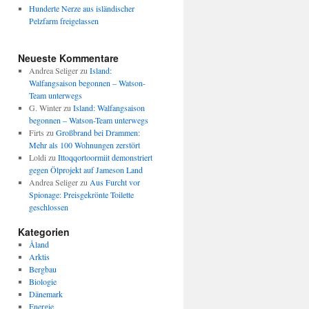
Hunderte Nerze aus isländischer
Pelzfarm freigelassen
Neueste Kommentare
Andrea Seliger
zu
Island:
Walfangsaison begonnen – Watson-
Team unterwegs
G. Winter
zu
Island: Walfangsaison
begonnen – Watson-Team unterwegs
Firts
zu
Großbrand bei Drammen:
Mehr als 100 Wohnungen zerstört
Loldi
zu
Ittoqqortoormiit demonstriert
gegen Ölprojekt auf Jameson Land
Andrea Seliger
zu
Aus Furcht vor
Spionage: Preisgekrönte Toilette
geschlossen
Kategorien
Åland
Arktis
Bergbau
Biologie
Dänemark
Energie