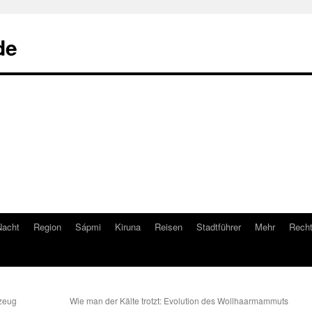
de
Nacht
Region
Sápmi
Kiruna
Reisen
Stadtführer
Mehr
Recht
gzeug
Wie man der Kälte trotzt: Evolution des Wollhaarmammuts