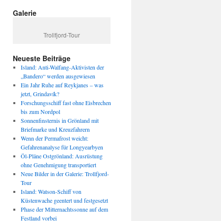
Galerie
Trollfjord-Tour
Neueste Beiträge
Island: Anti-Walfang-Aktivisten der
„Bandero“ werden ausgewiesen
Ein Jahr Ruhe auf Reykjanes – was
jetzt, Grindavík?
Forschungsschiff fast ohne Eisbrechen
bis zum Nordpol
Sonnenfinsternis in Grönland mit
Briefmarke und Kreuzfahrern
Wenn der Permafrost weicht:
Gefahrenanalyse für Longyearbyen
Öl-Pläne Ostgrönland: Ausrüstung
ohne Genehmigung transportiert
Neue Bilder in der Galerie: Trollfjord-
Tour
Island: Watson-Schiff von
Küstenwache geentert und festgesetzt
Phase der Mitternachtssonne auf dem
Festland vorbei