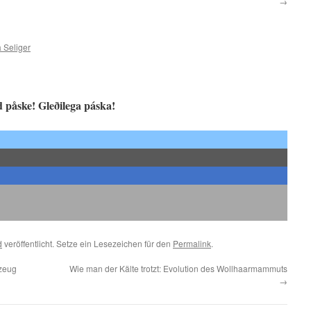
→
 Seliger
 påske! Gleðilega páska!
d
veröffentlicht. Setze ein Lesezeichen für den
Permalink
.
gzeug
Wie man der Kälte trotzt: Evolution des Wollhaarmammuts
→