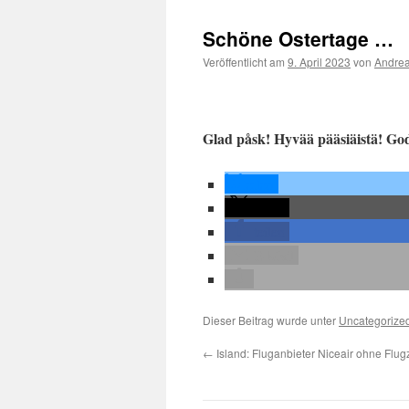
Schöne Ostertage …
Veröffentlicht am
9. April 2023
von
Andrea
Glad påsk! Hyvää pääsiäistä! God
teilen
teilen
teilen
E-Mail
Dieser Beitrag wurde unter
Uncategorize
←
Island: Fluganbieter Niceair ohne Flu