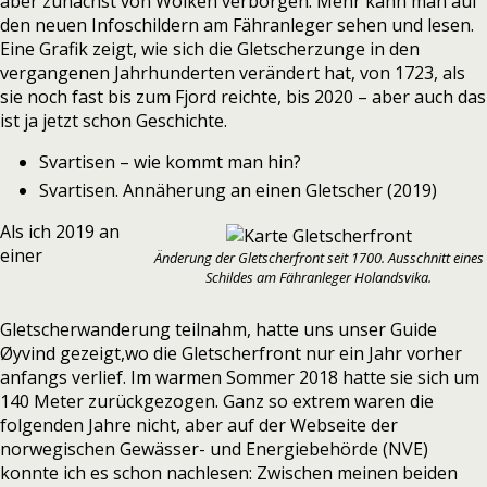
aber zunächst von Wolken verborgen. Mehr kann man auf
den neuen Infoschildern am Fähranleger sehen und lesen.
Eine Grafik zeigt, wie sich die Gletscherzunge in den
vergangenen Jahrhunderten verändert hat, von 1723, als
sie noch fast bis zum Fjord reichte, bis 2020 – aber auch das
ist ja jetzt schon Geschichte.
Svartisen – wie kommt man hin?
Svartisen. Annäherung an einen Gletscher (2019)
Als ich 2019 an
einer
Änderung der Gletscherfront seit 1700. Ausschnitt eines
Schildes am Fähranleger Holandsvika.
Gletscherwanderung teilnahm, hatte uns unser Guide
Øyvind gezeigt,wo die Gletscherfront nur ein Jahr vorher
anfangs verlief
. Im warmen Sommer 2018 hatte sie sich um
140 Meter zurückgezogen. Ganz so extrem waren die
folgenden Jahre nicht, aber auf
der Webseite der
norwegischen Gewässer- und Energiebehörde (NVE)
k
onnte ich es schon
nachlesen:
Zwischen meinen beiden