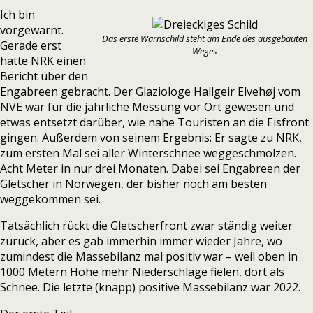
Ich bin
vorgewarnt.
Das erste Warnschild steht am Ende des ausgebauten
Gerade erst
Weges
hatte NRK
einen
Bericht über den
Engabreen gebracht. Der Glaziologe Hallgeir Elveh
øj vom
NVE war für die jährliche Messung vor Ort gewesen und
etwas entsetzt darüber, wie nahe Touristen an die Eisfront
gingen. Außerdem von seinem Ergebnis:
Er s
agte zu NRK,
zum ersten Mal sei aller Winterschnee weggeschmolzen.
Acht Meter in nur drei Monaten. Dabei sei Engabreen der
Gletscher in Norwegen, der bisher noch am besten
weggekommen sei.
Tatsächlich rückt die Gletscherfront zwar ständig weiter
zurück, aber es gab immerhin immer wieder Jahre, wo
zumindest die Massebilanz mal positiv war –
weil oben in
1000 Metern Höhe mehr Niederschläge fielen, dort als
Schnee. Die letzte (knapp) positive Massebilanz war 2022.